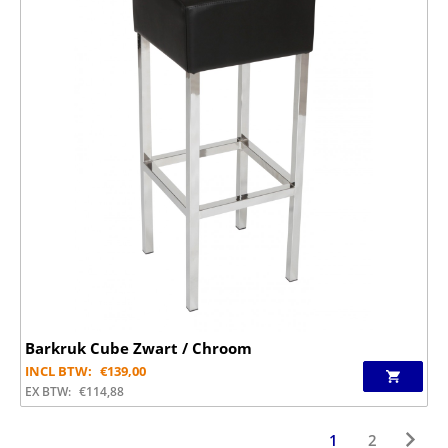
Barkruk Cube Zwart / Chroom
INCL BTW:
€
139,00
EX BTW:
€
114,88
1
2