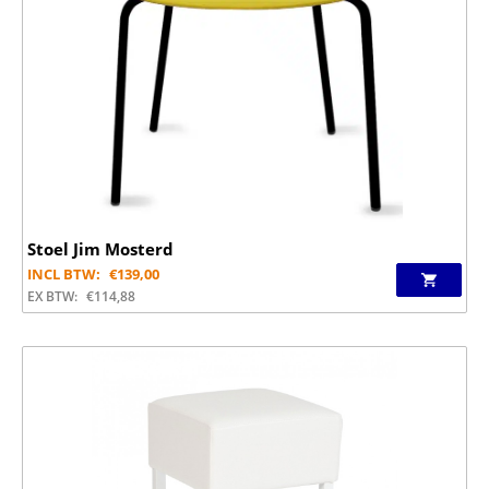
Stoel Jim Mosterd
INCL BTW:
€
139,00
EX BTW:
€
114,88