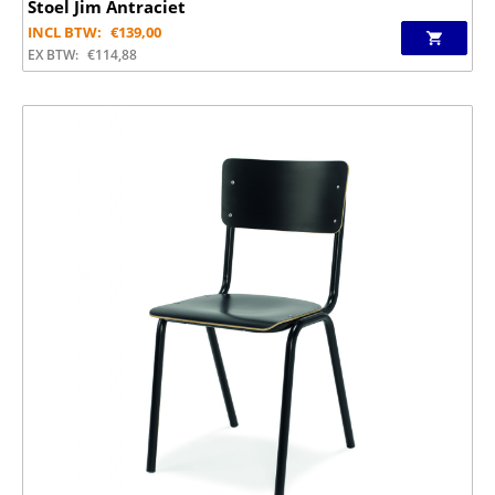
Stoel Jim Antraciet
INCL BTW:
€
139,00
EX BTW:
€
114,88