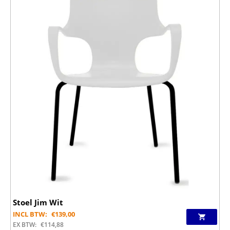
Stoel Jim Wit
INCL BTW:
€
139,00
EX BTW:
€
114,88