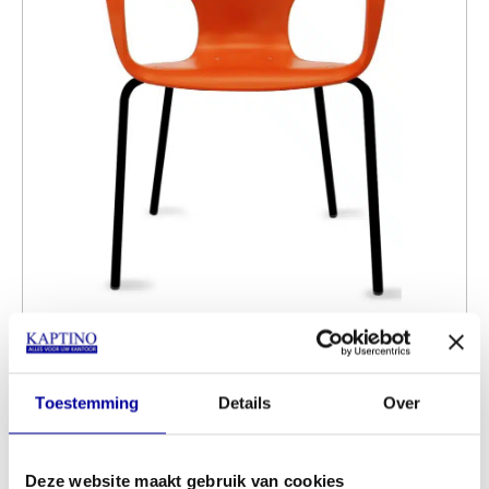
Stoel Jim Coral
INCL BTW:
€
139,00
EX BTW:
€
114,88
Toestemming
Details
Over
Deze website maakt gebruik van cookies