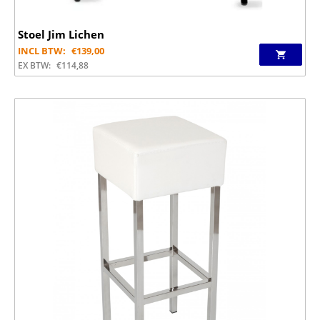
Stoel Jim Lichen
INCL BTW:
€
139,00
EX BTW:
€
114,88