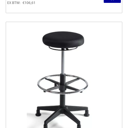
EX BTW:
€
106,61