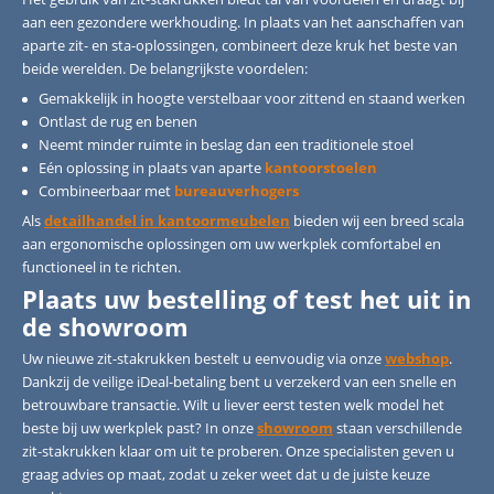
aan een gezondere werkhouding. In plaats van het aanschaffen van
aparte zit- en sta-oplossingen, combineert deze kruk het beste van
beide werelden. De belangrijkste voordelen:
Gemakkelijk in hoogte verstelbaar voor zittend en staand werken
Ontlast de rug en benen
Neemt minder ruimte in beslag dan een traditionele stoel
Eén oplossing in plaats van aparte
kantoorstoelen
Combineerbaar met
bureauverhogers
Als
detailhandel in kantoormeubelen
bieden wij een breed scala
aan ergonomische oplossingen om uw werkplek comfortabel en
functioneel in te richten.
Plaats uw bestelling of test het uit in
de showroom
Uw nieuwe zit-stakrukken bestelt u eenvoudig via onze
webshop
.
Dankzij de veilige iDeal-betaling bent u verzekerd van een snelle en
betrouwbare transactie. Wilt u liever eerst testen welk model het
beste bij uw werkplek past? In onze
showroom
staan verschillende
zit-stakrukken klaar om uit te proberen. Onze specialisten geven u
graag advies op maat, zodat u zeker weet dat u de juiste keuze