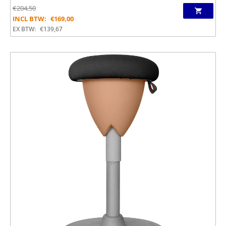
€
204,50
INCL BTW:
€
169,00
EX BTW:
€
139,67