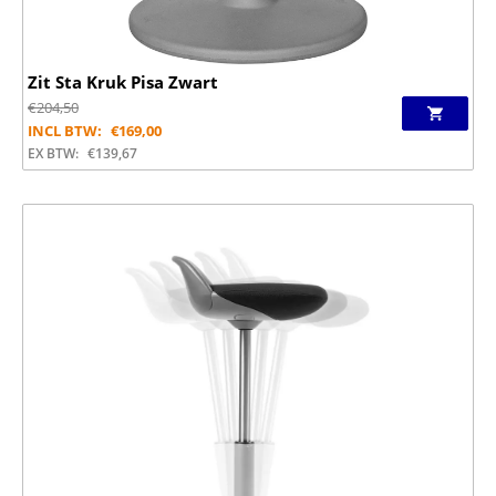
Zit Sta Kruk Pisa Zwart
€
204,50
INCL BTW:
€
169,00
EX BTW:
€
139,67