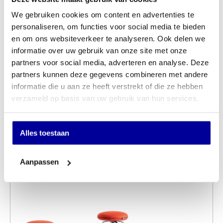
We gebruiken cookies om content en advertenties te
personaliseren, om functies voor social media te bieden
en om ons websiteverkeer te analyseren. Ook delen we
informatie over uw gebruik van onze site met onze
partners voor social media, adverteren en analyse. Deze
Kruk Taboeret 338 hoog stof alu onderstel
partners kunnen deze gegevens combineren met andere
INCL BTW:
€
189,00
EX BTW:
€
156,20
informatie die u aan ze heeft verstrekt of die ze hebben
verzameld op basis van uw gebruik van hun services.
Winkel sinds 1950
Afhalen of bezorgen
Alles toestaan
1000+ producten in voorraad
Aanpassen