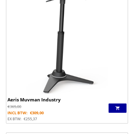
Aeris Muvman Industry
€
365,00
INCL BTW:
€
309,00
EX BTW:
€
255,37