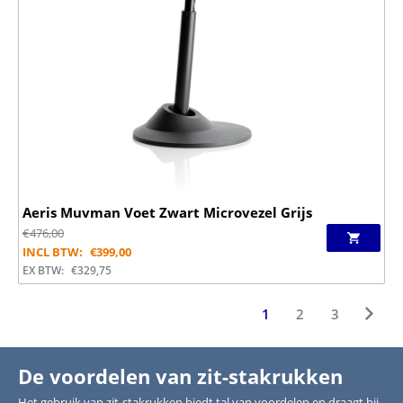
Aeris Muvman Voet Zwart Microvezel Grijs
€
476,00
INCL BTW:
€
399,00
EX BTW:
€
329,75
1
2
3
De voordelen van zit-stakrukken
Het gebruik van zit-stakrukken biedt tal van voordelen en draagt bij