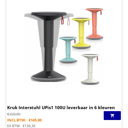
Kruk Interstuhl UPis1 100U leverbaar in 6 kleuren
€
220,00
INCL BTW:
€
165,00
EX BTW:
€
136,36