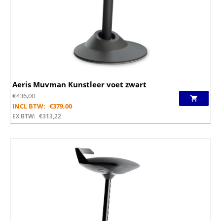
Aeris Muvman Kunstleer voet zwart
€
436,00
INCL BTW:
€
379,00
EX BTW:
€
313,22