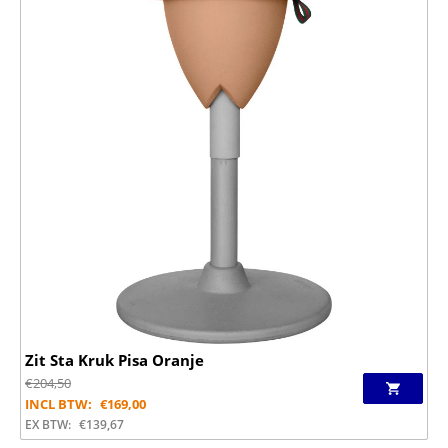
Zit Sta Kruk Pisa Oranje
€
204,50
INCL BTW:
€
169,00
EX BTW:
€
139,67