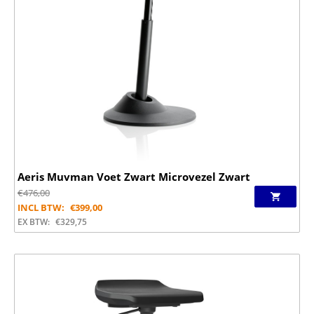
Aeris Muvman Voet Zwart Microvezel Zwart
€
476,00
INCL BTW:
€
399,00
EX BTW:
€
329,75