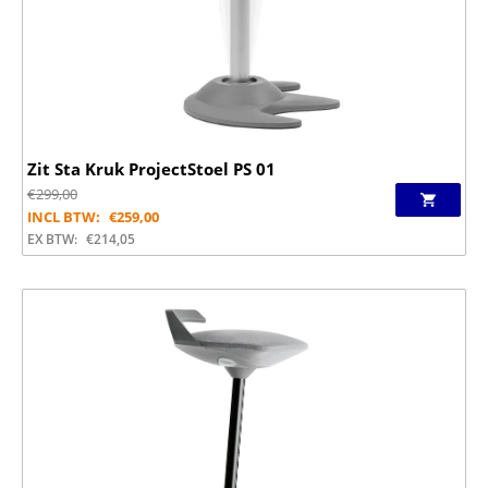
Zit Sta Kruk ProjectStoel PS 01
€
299,00
INCL BTW:
€
259,00
EX BTW:
€
214,05