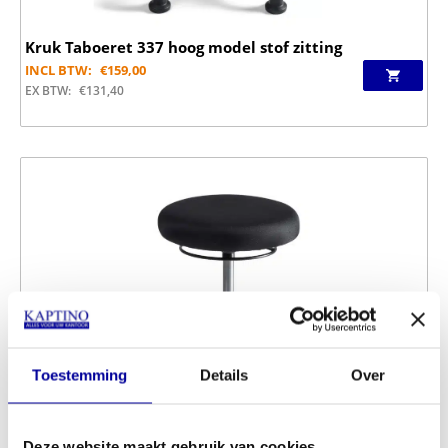
Kruk Taboeret 337 hoog model stof zitting
INCL BTW:
€
159,00
EX BTW:
€
131,40
Toestemming
Details
Over
Deze website maakt gebruik van cookies