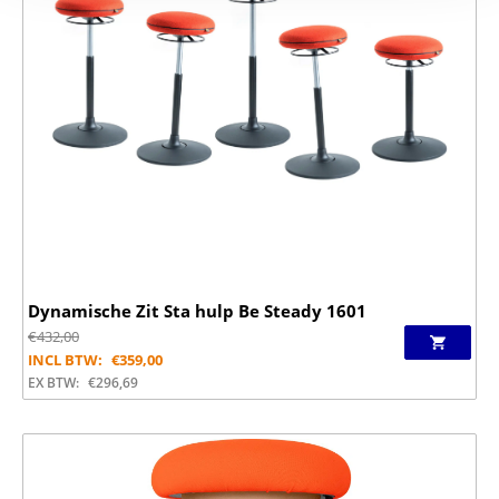
Dynamische Zit Sta hulp Be Steady 1601
€
432,00
INCL BTW:
€
359,00
EX BTW:
€
296,69