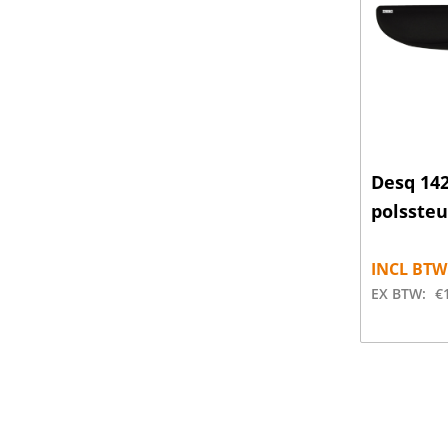
Desq 142
polsste
INCL BTW
EX BTW:
€