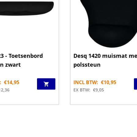
3 - Toetsenbord
Desq 1420 muismat me
un zwart
polssteun
:
€
14,95
INCL BTW:
€
10,95
12,36
EX BTW:
€
9,05