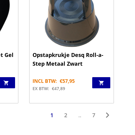
t Gel
Opstapkrukje Desq Roll-a-
Step Metaal Zwart
INCL BTW:
€
57,95
EX BTW:
€
47,89
1
2
..
7