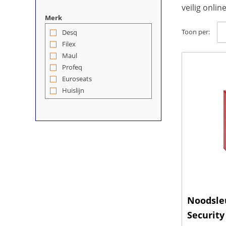
veilig onli
Merk
Toon per:
Desq
(12)
Filex
(1)
Maul
(13)
Profeq
(7)
Euroseats
(1)
Huislijn
(6)
Schaffenburg
(2)
Noodsleu
Security