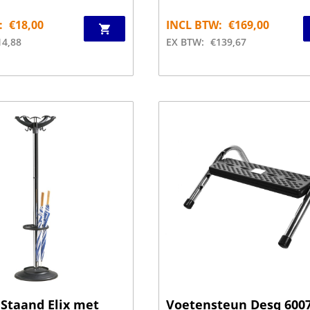
:
€
18,00
INCL BTW:
€
169,00
14,88
EX BTW:
€
139,67
Staand Elix met
Voetensteun Desq 6007