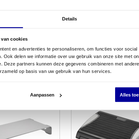
 MAULcaligo met 32
Laptop standaard Desq
Details
INCL BTW:
€
84,95
 van cookies
:
€
149,00
EX BTW:
€
70,21
ent en advertenties te personaliseren, om functies voor social
123,14
. Ook delen we informatie over uw gebruik van onze site met on
e. Deze partners kunnen deze gegevens combineren met andere i
erzameld op basis van uw gebruik van hun services.
Winkel sinds 1950
Afhalen of bezorgen
Aanpassen
Alles to