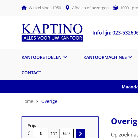
Winkel sinds 1950
Afhalen of bezorgen
1000+ pro
Info lijn: 023-53269
KANTOORSTOELEN
KANTOORMACHINES
CONTACT
Maandag
Home
Overige
Overig
Prijs
€
tot
Op zoek naa