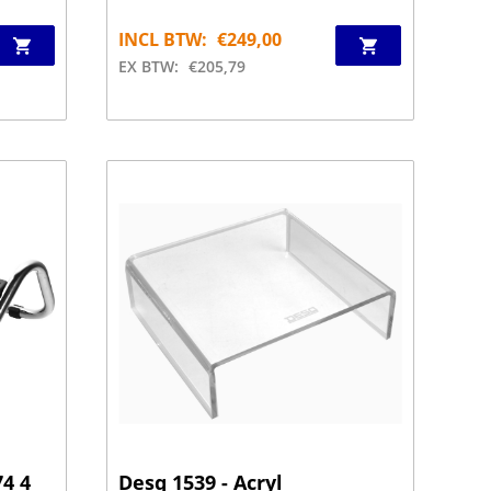
INCL BTW:
€
249,00
EX BTW:
€
205,79
4 4
Desq 1539 - Acryl