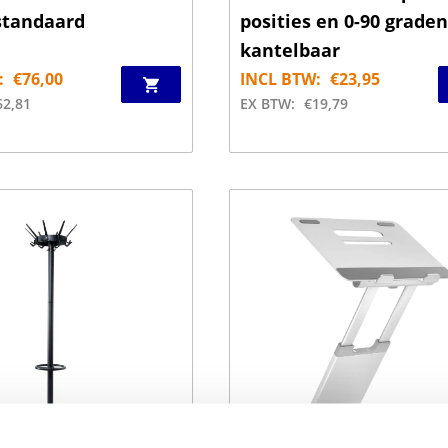
standaard
posities en 0-90 graden
kantelbaar
:
€
76,00
INCL BTW:
€
23,95
62,81
EX BTW:
€
19,79