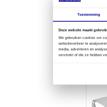
Kapstok
Toestemming
haken
€
181,45
Deze website maakt gebruik
INCL BTW
We gebruiken cookies om cont
EX BTW:
€
websiteverkeer te analyseren
media, adverteren en analys
verstrekt of die ze hebben v