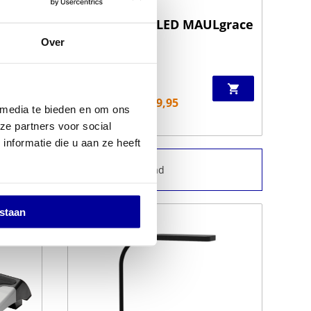
 1511
Bureaulamp LED MAULgrace
Over
Zilver
€
187,45
INCL BTW:
€
149,95
 media te bieden en om ons
EX BTW:
€
123,93
ze partners voor social
nformatie die u aan ze heeft
1000+ producten in voorraad
estaan