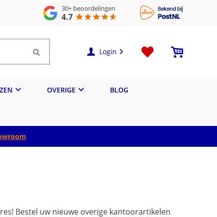
30+
beoordelingen
4.7
Login
IZEN
OVERIGE
BLOG
owroom
res! Bestel uw nieuwe overige kantoorartikelen