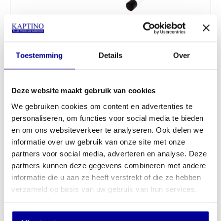
Deskbike Wit - Wit
INCL BTW:
€
319,00
EX BTW:
€
263,64
Toestemming
Details
Over
Deze website maakt gebruik van cookies
We gebruiken cookies om content en advertenties te
personaliseren, om functies voor social media te bieden
en om ons websiteverkeer te analyseren. Ook delen we
informatie over uw gebruik van onze site met onze
partners voor social media, adverteren en analyse. Deze
partners kunnen deze gegevens combineren met andere
informatie die u aan ze heeft verstrekt of die ze hebben
verzameld op basis van uw gebruik van hun services.