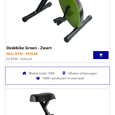
Deskbike Groen - Zwart
INCL BTW:
€
319,00
EX BTW:
€
263,64
Winkel sinds 1950
Afhalen of bezorgen
1000+ producten in voorraad