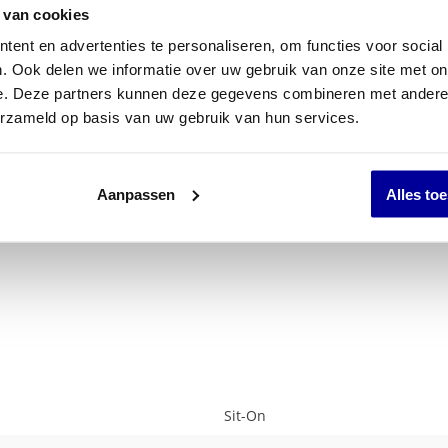
 van cookies
ent en advertenties te personaliseren, om functies voor social
8,00 kg
. Ook delen we informatie over uw gebruik van onze site met on
e. Deze partners kunnen deze gegevens combineren met andere i
57 cm
erzameld op basis van uw gebruik van hun services.
60 cm
80 cm
46 cm
Aanpassen
Alles to
69 cm
Sit-On