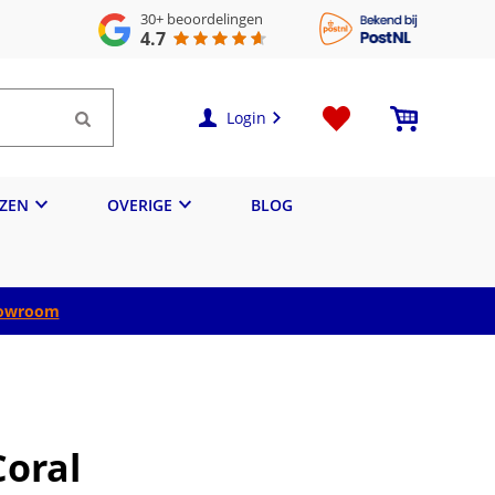
30+
beoordelingen
4.7
Login
IZEN
OVERIGE
BLOG
owroom
Coral