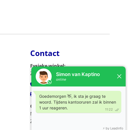
Contact
Fysieke winkel:
Zijlweg 53, 2013 DC Haarlem
023-5326966
verkoop@kaptino.nl
Openingstijden:
Ma - Vr / 09.00 - 17.00
Za / 10.00 - 17.00