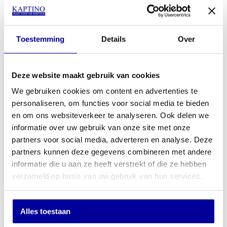
u dan in voor onze nieuwsbrief door hier onder uw email adres
achter te laten.
E-mailadres
Toestemming
Details
Over
Versturen
Deze website maakt gebruik van cookies
We gebruiken cookies om content en advertenties te
personaliseren, om functies voor social media te bieden
Ons assortiment
en om ons websiteverkeer te analyseren. Ook delen we
Kantoorstoelen
informatie over uw gebruik van onze site met onze
Bureaustoelen
partners voor social media, adverteren en analyse. Deze
Kantoormachines
partners kunnen deze gegevens combineren met andere
Kantoormeubelen
informatie die u aan ze heeft verstrekt of die ze hebben
Kasregisters
Kluizen
verzameld op basis van uw gebruik van hun services.
Overige
Over Kaptino
Alles toestaan
Over ons