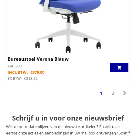
Bureaustoel Verona Blauw
€
483,00
INCL BTW:
€
379,00
EX BTW:
€
313,22
1
2
Schrijf u in voor onze nieuwsbrief
Wilt u up-to-date blijven van de nieuwste artikelen? En wilt u als
eerste onze acties en aanbiedingen in uw mailbox ontvangen? Schrijf