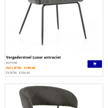
Vergaderstoel Luxor antraciet
€
277,00
INCL BTW:
€
199,00
EX BTW:
€
164,46