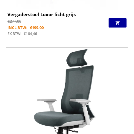
Vergaderstoel Luxor licht grijs
€
277,00
INCL BTW:
€
199,00
EX BTW:
€
164,46