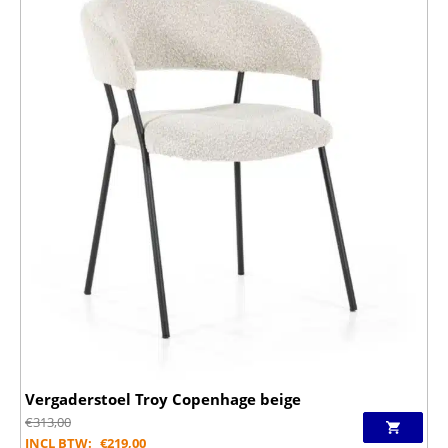
Vergaderstoel Troy Copenhage beige
€
313,00
INCL BTW:
€
219,00