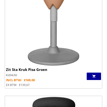
Zit Sta Kruk Pisa Groen
€
204,50
INCL BTW:
€
169,00
EX BTW:
€
139,67