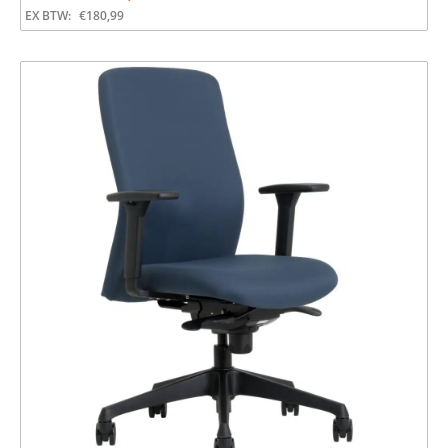
EX BTW:
€
180,99