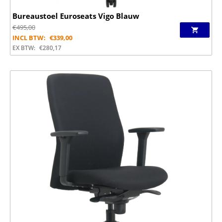
Bureaustoel Euroseats Vigo Blauw
€
495,00
INCL BTW:
€
339,00
EX BTW:
€
280,17