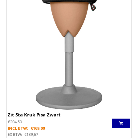
Zit Sta Kruk Pisa Zwart
€
204,50
INCL BTW:
€
169,00
EX BTW:
€
139,67