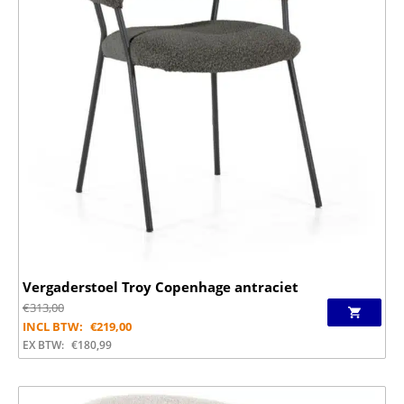
Vergaderstoel Troy Copenhage antraciet
€
313,00
INCL BTW:
€
219,00
EX BTW:
€
180,99