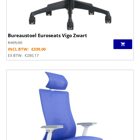
Bureaustoel Euroseats Vigo Zwart
€
495,00
INCL BTW:
€
339,00
EX BTW:
€
280,17