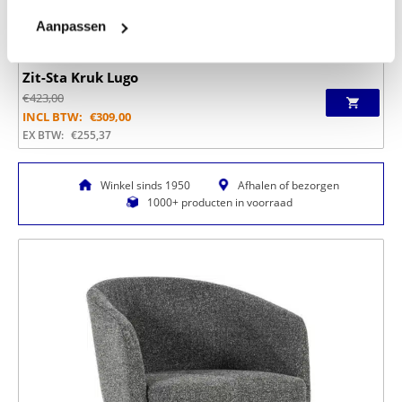
Aanpassen
Zit-Sta Kruk Lugo
€
423,00
INCL BTW:
€
309,00
EX BTW:
€
255,37
Winkel sinds 1950
Afhalen of bezorgen
1000+ producten in voorraad