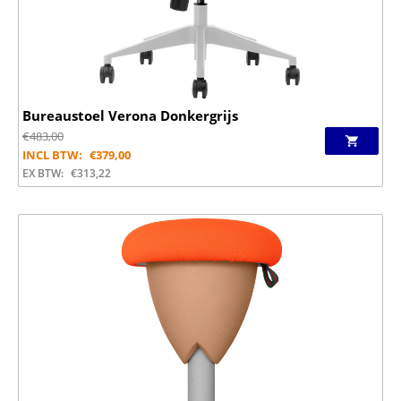
Bureaustoel Verona Donkergrijs
€
483,00
INCL BTW:
€
379,00
EX BTW:
€
313,22