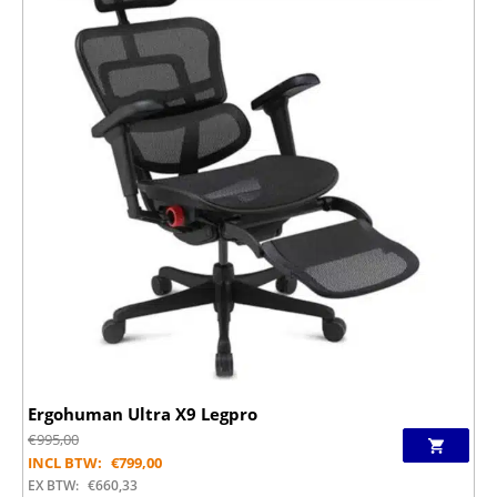
Ergohuman Ultra X9 Legpro
€
995,00
INCL BTW:
€
799,00
EX BTW:
€
660,33