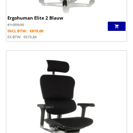
Ergohuman Elite 2 Blauw
€
1.009,00
INCL BTW:
€
819,00
EX BTW:
€
676,86