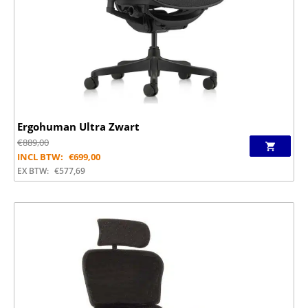
Ergohuman Ultra Zwart
€
889,00
INCL BTW:
€
699,00
EX BTW:
€
577,69