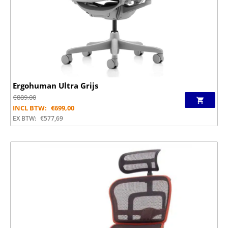
Ergohuman Ultra Grijs
€
889,00
INCL BTW:
€
699,00
EX BTW:
€
577,69