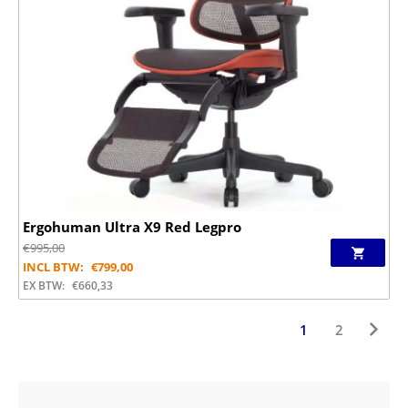
Ergohuman Ultra X9 Red Legpro
€
995,00
INCL BTW:
€
799,00
EX BTW:
€
660,33
1
2