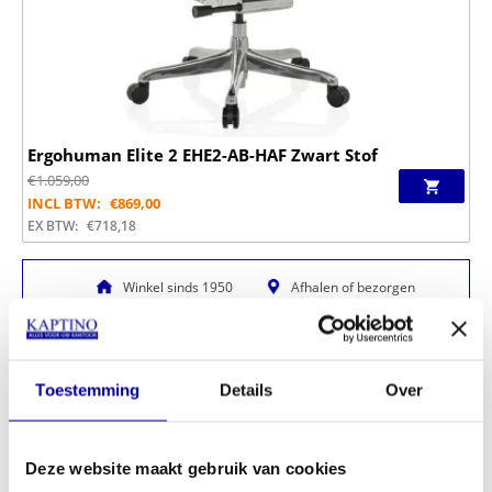
Ergohuman Elite 2 EHE2-AB-HAF Zwart Stof
€
1.059,00
INCL BTW:
€
869,00
EX BTW:
€
718,18
Winkel sinds 1950
Afhalen of bezorgen
1000+ producten in voorraad
Toestemming
Details
Over
Deze website maakt gebruik van cookies