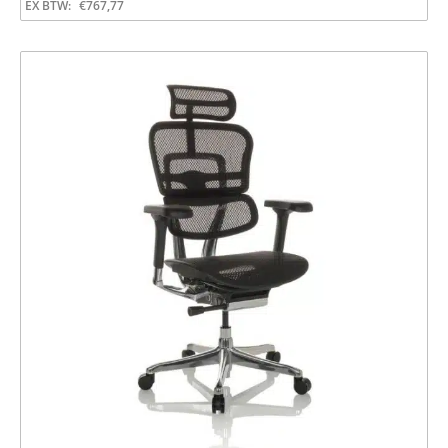
EX BTW:
€
767,77