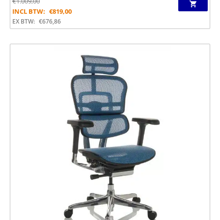
€
1.009,00
INCL BTW:
€
819,00
EX BTW:
€
676,86