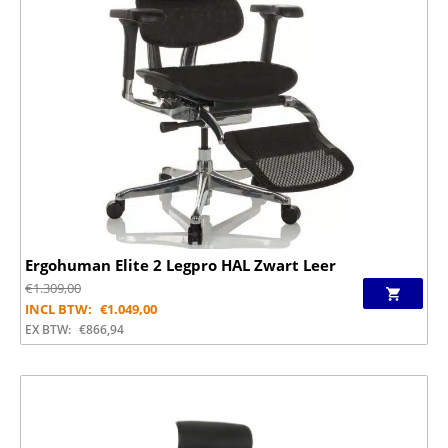
Ergohuman Elite 2 Legpro HAL Zwart Leer
€
1.309,00
INCL BTW:
€
1.049,00
EX BTW:
€
866,94