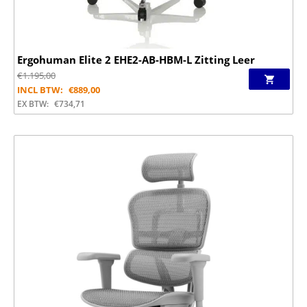
Ergohuman Elite 2 EHE2-AB-HBM-L Zitting Leer
€
1.195,00
INCL BTW:
€
889,00
EX BTW:
€
734,71