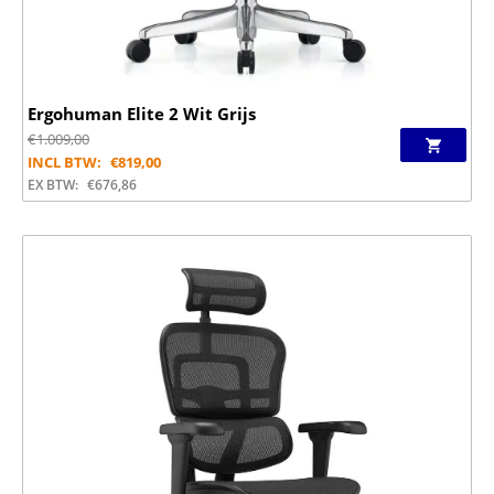
Ergohuman Elite 2 Wit Grijs
€
1.009,00
INCL BTW:
€
819,00
EX BTW:
€
676,86