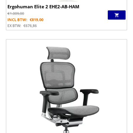
Ergohuman Elite 2 EHE2-AB-HAM
€
1.009,00
INCL BTW:
€
819,00
EX BTW:
€
676,86