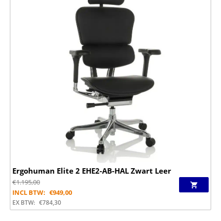
Ergohuman Elite 2 EHE2-AB-HAL Zwart Leer
€
1.195,00
INCL BTW:
€
949,00
EX BTW:
€
784,30