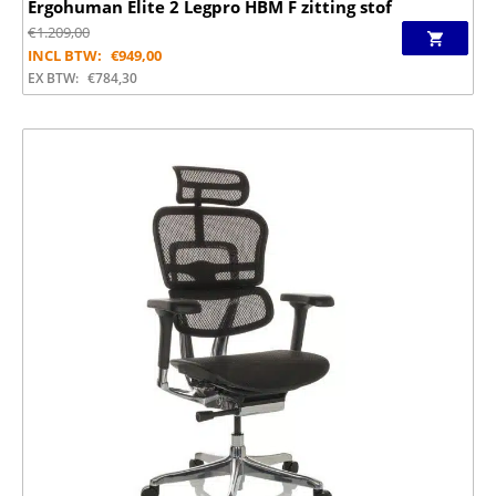
Ergohuman Elite 2 Legpro HBM F zitting stof
€
1.209,00
INCL BTW:
€
949,00
EX BTW:
€
784,30