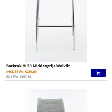
Barkruk HL50 Middengrijs Wolvilt
INCL BTW:
€
239,00
EX BTW:
€
197,52