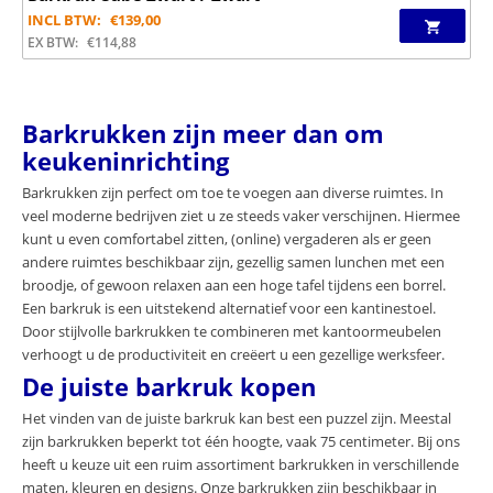
INCL BTW:
€
139,00
EX BTW:
€
114,88
Barkrukken zijn meer dan om
keukeninrichting
Barkrukken zijn perfect om toe te voegen aan diverse ruimtes. In
veel moderne bedrijven ziet u ze steeds vaker verschijnen. Hiermee
kunt u even comfortabel zitten, (online) vergaderen als er geen
andere ruimtes beschikbaar zijn, gezellig samen lunchen met een
broodje, of gewoon relaxen aan een hoge tafel tijdens een borrel.
Een barkruk is een uitstekend alternatief voor een kantinestoel.
Door stijlvolle barkrukken te combineren met kantoormeubelen
verhoogt u de productiviteit en creëert u een gezellige werksfeer.
De juiste barkruk kopen
Het vinden van de juiste barkruk kan best een puzzel zijn. Meestal
zijn barkrukken beperkt tot één hoogte, vaak 75 centimeter. Bij ons
heeft u keuze uit een ruim assortiment barkrukken in verschillende
maten, kleuren en designs. Onze barkrukken zijn beschikbaar in