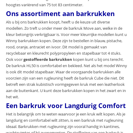
hoogtes variërend van 75 tot 83 centimeter.
Ons assortiment aan barkrukken
Als u bij ons barkrukken koopt, heeft u de keuze uit diverse
modellen. Zo treft u onder meer de barkruk Move aan, welke in de
kleur betongrijs verkrijgbaar is. Voor meer kleurrijke modellen kunt u
Winny barkrukken kopen. Deze zijn te bestellen in blauw, pistache,
rood, oranje, antraciet en ivoor. Dit model is gemaakt van
recyclebaar en kleurecht polypropyleen en stapelbaar tot 4 stuks.
Ook voor
gestoffeerde barkrukken
kopen kunt u bij ons terecht.
De barkruk HL50 is comfortabel en bekleed. Net als het model Winny
is ook dit model stapelbaar. Waar de voorgaande barkrukken alle
voorzien zijn van een rugleuning heeft de barkruk Cube die niet. Dit
betreft een strak kubistisch vormgegeven kruk met een leatherlook
aan de buitenkant. U kunt deze barkrukken kopen in het zwart en in
het wit.
Een barkruk voor Langdurig Comfort
Het is belangrijk om te weten waarvoor je een kruk wilt kopen. Als je
langdurig en comfortabel wilt zitten, is een barkruk met rugleuning
ideaal. Barkrukken met rugleuning zijn vooral handig in kantines,
wachtruimtes of bij evenementen. De stoffering van een barkruk is