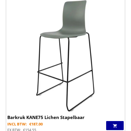
Barkruk KANE75 Lichen Stapelbaar
INCL BTW:
€
187,00
EX BTW:
€
154,55