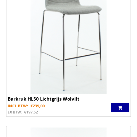
Barkruk HL50 Lichtgrijs Wolvilt
INCL BTW:
€
239,00
EX BTW:
€
197,52