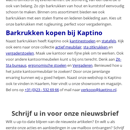
ook van belang. Zo zijn barkrukken van hout en kunststof eenvoudig
schoon te maken. Binnen ons assortiment bieden we ook
barkrukken met een stalen frame en lederen bekleding aan. Kies uit
onze barkrukken met rugleuning, perfect voor vergaderingen.
Barkrukken kopen bij Kaptino
Naast barkrukken heeft Kaptino ook
kantinestoelen
en
statafels
. Kijk
ook eens naar onze collectie
actief meubilair
,
sta zitkrukken
en
vergaderstoelen
. Maak uw kantoor een fijne plek om te werken. Ook
voor andere kantoormeubelen kunt u bij ons terecht. Denk aan
Zit-
Sta bureaus
,
ergonomische stoelen
en
Vergaderen
. Benieuwd hoe u
het juiste kantoormeubilair te zoeken? Door onze jarenlange
ervaring kunnen wij u goed helpen. Naast onze webshop is Kaptino
ook te vinden in Haarlem, hier vindt u onze showroom en magazijn.
Bel ons op
+31 (0)23 - 532 69 66
of mail naar
verkoop@kaptino.nl
.
Schrijf u in voor onze nieuwsbrief
Wilt u up-to-date blijven van de nieuwste artikelen? En wilt u als
eerste onze acties en aanbiedingen in uw mailbox ontvangen? Schrijf