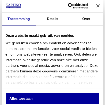
Stapelbare Barkruk BO-5 Blank Eiken
Toestemming
Details
Over
INCL BTW:
€
119,00
EX BTW:
€
98,35
Deze website maakt gebruik van cookies
We gebruiken cookies om content en advertenties te
personaliseren, om functies voor social media te bieden
en om ons websiteverkeer te analyseren. Ook delen we
informatie over uw gebruik van onze site met onze
partners voor social media, adverteren en analyse. Deze
partners kunnen deze gegevens combineren met andere
informatie die u aan ze heeft verstrekt of die ze hebben
verzameld op basis van uw gebruik van hun services.
Alles toestaan