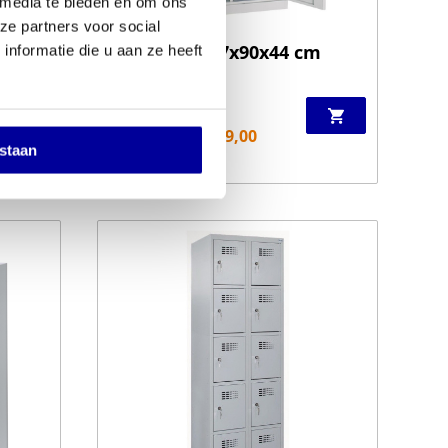
 media te bieden en om ons
ze partners voor social
Werkkast 197x90x44 cm
nformatie die u aan ze heeft
€
549,00
INCL BTW:
€
459,00
estaan
EX BTW:
€
379,34