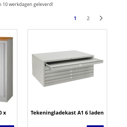
n 10 werkdagen geleverd!
1
2
0 x
Tekeningladekast A1 6 laden