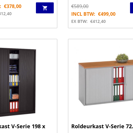
:
€
378,00
€
589,00
312,40
INCL BTW:
€
499,00
EX BTW:
€
412,40
ast V-Serie 198 x
Roldeurkast V-Serie 72