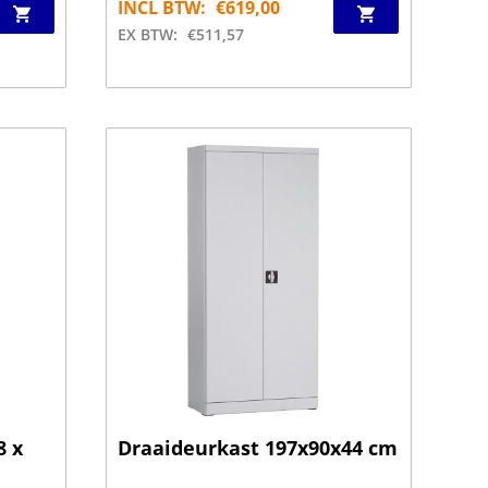
INCL BTW:
€
619,00
EX BTW:
€
511,57
8 x
Draaideurkast 197x90x44 cm