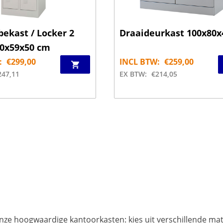
ekast / Locker 2
Draaideurkast 100x80x
80x59x50 cm
:
€
299,00
INCL BTW:
€
259,00
247,11
EX BTW:
€
214,05
ze hoogwaardige kantoorkasten: kies uit verschillende mate