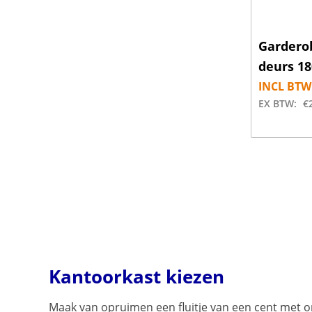
Garderob
deurs 1
INCL BTW
EX BTW:
€
Kantoorkast kiezen
Maak van opruimen een fluitje van een cent met on