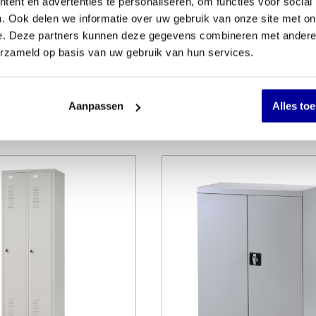
ent en advertenties te personaliseren, om functies voor social
. Ook delen we informatie over uw gebruik van onze site met on
mini lockerkast
Kilitronik MiniK10
e. Deze partners kunnen deze gegevens combineren met andere i
erzameld op basis van uw gebruik van hun services.
aks
Lockerslot
:
€
678,00
INCL BTW:
€
73,90
560,33
EX BTW:
€
61,07
Aanpassen
Alles to