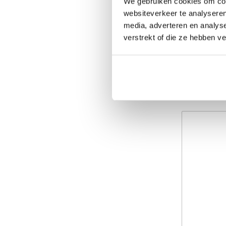
We gebruiken cookies om cont
websiteverkeer te analyseren
ORGAMI 
media, adverteren en analys
verstrekt of die ze hebben v
HFS 10 v
INCL BTW
EX BTW:
€