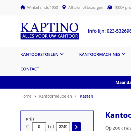
Winkel sinds 1950
Afhalen of bezorgen
1000+ pro
Info lijn: 023-53269
KANTOORSTOELEN
KANTOORMACHINES
CONTACT
Maandag
Home
Kantoormeubelen
Kasten
Kanto
Prijs
€
tot
Op zoek naa