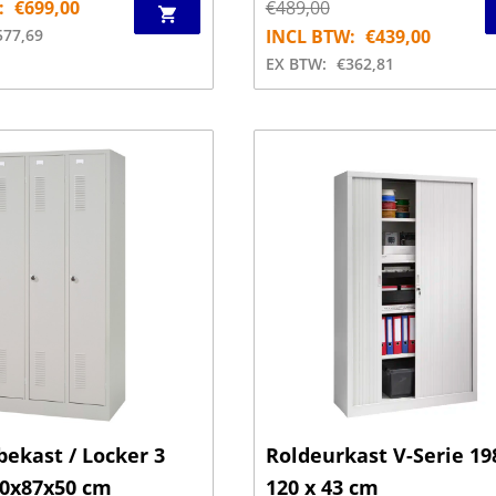
:
€
699,00
€
489,00
577,69
INCL BTW:
€
439,00
EX BTW:
€
362,81
ekast / Locker 3
Roldeurkast V-Serie 19
80x87x50 cm
120 x 43 cm