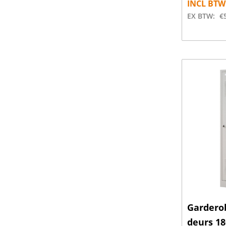
INCL BTW
EX BTW:
€
Garderob
deurs 1