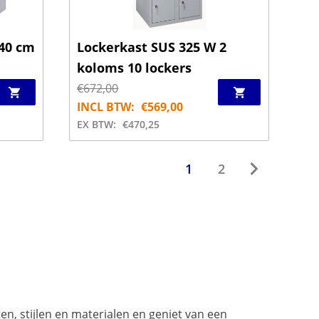
40 cm
Lockerkast SUS 325 W 2
koloms 10 lockers
€
672,00
INCL BTW:
€
569,00
EX BTW:
€
470,25
1
2
n, stijlen en materialen en geniet van een