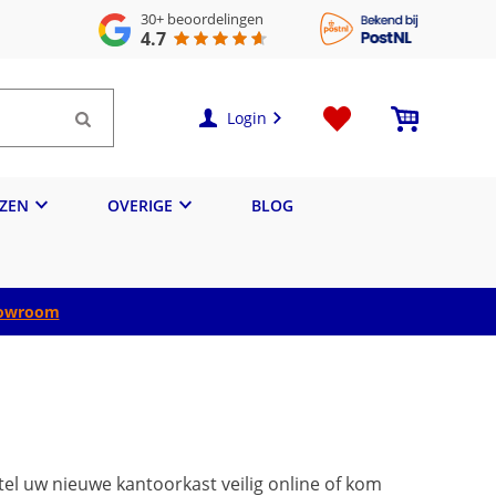
30+
beoordelingen
4.7
Login
IZEN
OVERIGE
BLOG
owroom
tel uw nieuwe kantoorkast veilig online of kom