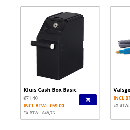
Kluis Cash Box Basic
Valsg
€
71,40
INCL B
INCL BTW:
€
59,00
EX BTW:
EX BTW:
€
48,76