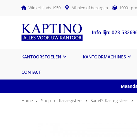
Winkel sinds 1950
Afhalen of bezorgen
1000+ pro
Info lijn: 023-53269
KANTOORSTOELEN
KANTOORMACHINES
CONTACT
Maandag
Home
Shop
Kasregisters
Sam4S Kasregisters