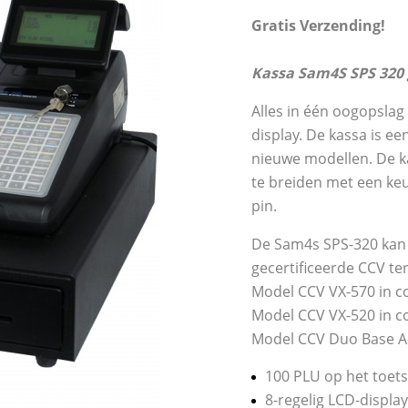
Gratis Verzending!
Kassa Sam4S SPS 320 
Alles in één oogopslag 
display. De kassa is ee
nieuwe modellen. De ka
te breiden met een keu
pin.
De Sam4s SPS-320 kan
gecertificeerde CCV te
Model CCV VX-570 in c
Model CCV VX-520 in c
Model CCV Duo Base A-
100 PLU op het toet
8-regelig LCD-display