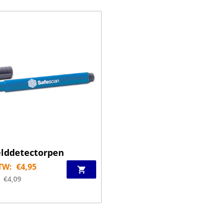
elddetectorpen
TW:
€
4,95
€
4,09