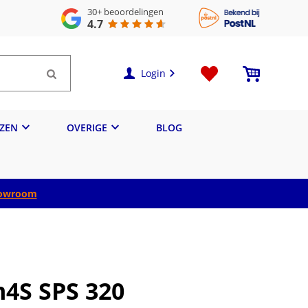
30+
beoordelingen
4.7
Login
IZEN
OVERIGE
BLOG
owroom
4S SPS 320