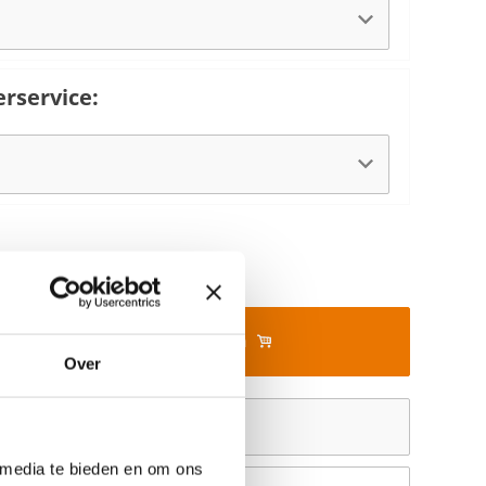
service:
In mijn winkelwagen
Over
Offerte aanvragen
 media te bieden en om ons