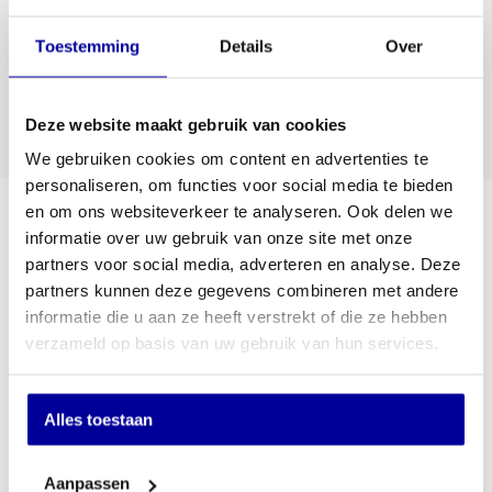
Uw bedrijf is natuurlijk niet compleet zonder bureaus,
tafels en kasten; deze vindt u in de webshop van
Toestemming
Details
Over
onze groothandel in kantoormeubilair, evenals
kantoorstoelen
en
ergonomische
bureaustoelen
. Ideaal voor een goede
Deze website maakt gebruik van cookies
ondersteuning van de rug.
We gebruiken cookies om content en advertenties te
Wilt u kantoorklachten zoals RSI en
personaliseren, om functies voor social media te bieden
concentratieverlies voorkomen? Bekijk dan onze zit-
stabureaus. Arbodiensten zijn eenduidig in hun
en om ons websiteverkeer te analyseren. Ook delen we
advies en managers met praktijkervaring
informatie over uw gebruik van onze site met onze
onderschrijven de effectiviteit ervan.
partners voor social media, adverteren en analyse. Deze
partners kunnen deze gegevens combineren met andere
Ook voor kleine accessoires zoals bureaulampen,
informatie die u aan ze heeft verstrekt of die ze hebben
paraplubakken en kapstokken zit u goed bij ons.
verzameld op basis van uw gebruik van hun services.
Bekijk de collectie
Alles toestaan
Aanpassen