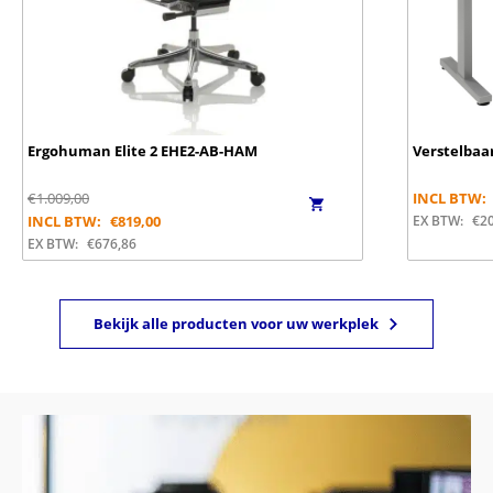
Ergohuman Elite 2 EHE2-AB-HAM
Verstelbaa
€
1.009,00
INCL BTW:
INCL BTW:
€
819,00
EX BTW:
€
2
EX BTW:
€
676,86
Bekijk alle producten voor uw werkplek