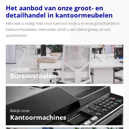
Het aanbod van onze groot- en
detailhandel in kantoormeubelen
Alles wat u nodig hebt voor kantoor vindt u in onze groothandel in
kantoormeubelen. Hieronder vindt u een kleine greep uit ons
assortiment:
Bekijk onze
Bureaustoelen
Bekijk onze
Kantoormachines