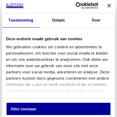
u dan in voor onze nieuwsbrief door hier onder uw email adres
achter te laten.
E-mailadres
Toestemming
Details
Over
Versturen
Deze website maakt gebruik van cookies
We gebruiken cookies om content en advertenties te
personaliseren, om functies voor social media te bieden
Ons assortiment
en om ons websiteverkeer te analyseren. Ook delen we
Kantoorstoelen
informatie over uw gebruik van onze site met onze
Bureaustoelen
partners voor social media, adverteren en analyse. Deze
Kantoormachines
partners kunnen deze gegevens combineren met andere
Kantoormeubelen
informatie die u aan ze heeft verstrekt of die ze hebben
Kasregisters
Kluizen
verzameld op basis van uw gebruik van hun services.
Overige
Over Kaptino
Alles toestaan
Over ons