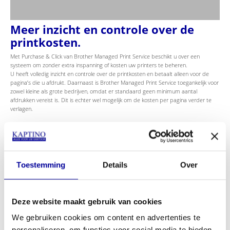
Meer inzicht en controle over de
printkosten.
Met Purchase & Click van Brother Managed Print Service beschikt u over een
systeem om zonder extra inspanning of kosten uw printers te beheren.
U heeft volledig inzicht en controle over de printkosten en betaalt alleen voor de
pagina’s die u afdrukt. Daarnaast is Brother Managed Print Service toegankelijk voor
zowel kleine als grote bedrijven, omdat er standaard geen minimum aantal
afdrukken vereist is. Dit is echter wel mogelijk om de kosten per pagina verder te
verlagen.
Automatisch verbruiksartikelen
bestellen
Met Purchase & Click kunt u via uw eigen pagina op de webportal precies zien
Toestemming
Details
Over
hoeveel elke printer heeft afgedrukt. De printer bestelt automatisch de juiste
verbruiksartikelen als dit nodig is en deze worden gratis op de juiste locatie
afgeleverd. U geniet altijd van de laagste printkosten zonder dat u daar omkijken
naar heeft.
Deze website maakt gebruik van cookies
Service inbegrepen
We gebruiken cookies om content en advertenties te
Service op locatie is standaard inbegrepen voor de volledige duur van het contract.
personaliseren, om functies voor social media te bieden