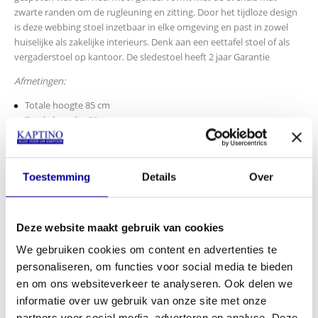
zwarte randen om de rugleuning en zitting. Door het tijdloze design
is deze webbing stoel inzetbaar in elke omgeving en past in zowel
huiselijke als zakelijke interieurs. Denk aan een eettafel stoel of als
vergaderstoel op kantoor. De sledestoel heeft 2 jaar Garantie
Afmetingen:
Totale hoogte 85 cm
Totale breedte 59 cm
Totale diepte 50 cm
INCL BTW:
€
179,00
EX BTW:
€
147,93
Toestemming
Details
Over
In mijn winkelwagen
Deze website maakt gebruik van cookies
Offerte aanvragen
We gebruiken cookies om content en advertenties te
personaliseren, om functies voor social media te bieden
Op verlanglijstje
en om ons websiteverkeer te analyseren. Ook delen we
informatie over uw gebruik van onze site met onze
partners voor social media, adverteren en analyse. Deze