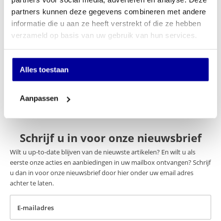
Specificaties
partners kunnen deze gegevens combineren met andere
Merk
Sit-On
informatie die u aan ze heeft verstrekt of die ze hebben
verzameld op basis van uw gebruik van hun services.
Keuze stoffering
Webbing
Normering
Geen
Alles toestaan
Optie Hoofdsteun
Nee
Aanpassen
Schrijf u in voor onze nieuwsbrief
Wilt u up-to-date blijven van de nieuwste artikelen? En wilt u als
eerste onze acties en aanbiedingen in uw mailbox ontvangen? Schrijf
u dan in voor onze nieuwsbrief door hier onder uw email adres
achter te laten.
E-mailadres