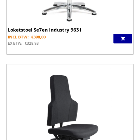
Loketstoel Se7en Industry 9631
INCL BTW:
€
398,00
EX BTW:
€
328,93