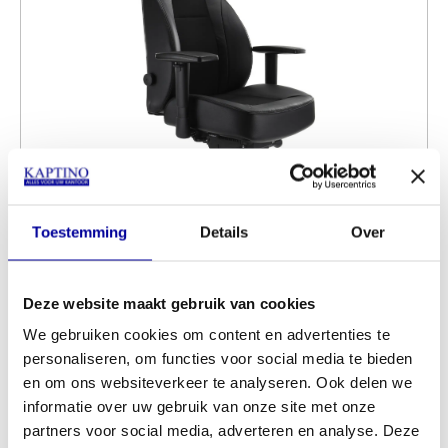
Toestemming
Details
Over
Huislijn 24 uurs bureaustoel B1 Mix Stof Leer
Deze website maakt gebruik van cookies
€
1.515,00
We gebruiken cookies om content en advertenties te
INCL BTW:
€
1.349,00
personaliseren, om functies voor social media te bieden
EX BTW:
€
1.114,88
en om ons websiteverkeer te analyseren. Ook delen we
informatie over uw gebruik van onze site met onze
partners voor social media, adverteren en analyse. Deze