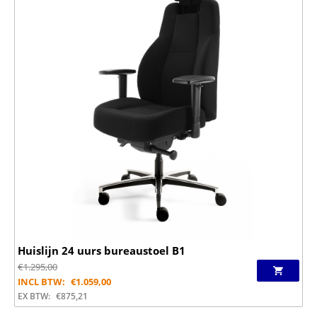
Huislijn 24 uurs bureaustoel B1
€
1.295,00
INCL BTW:
€
1.059,00
EX BTW:
€
875,21