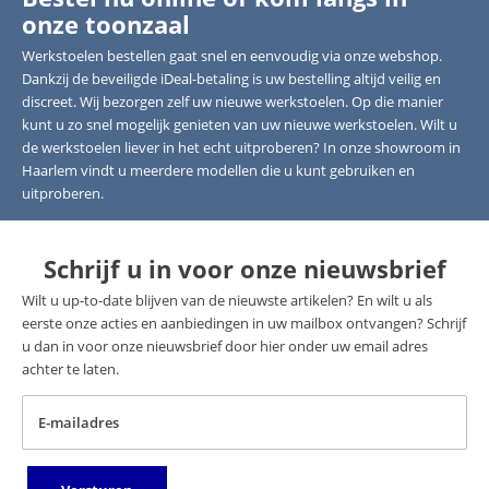
onze toonzaal
Werkstoelen bestellen gaat snel en eenvoudig via onze webshop.
Dankzij de beveiligde iDeal-betaling is uw bestelling altijd veilig en
discreet. Wij bezorgen zelf uw nieuwe werkstoelen. Op die manier
kunt u zo snel mogelijk genieten van uw nieuwe werkstoelen. Wilt u
de werkstoelen liever in het echt uitproberen? In onze showroom in
Haarlem vindt u meerdere modellen die u kunt gebruiken en
uitproberen.
Schrijf u in voor onze nieuwsbrief
Wilt u up-to-date blijven van de nieuwste artikelen? En wilt u als
eerste onze acties en aanbiedingen in uw mailbox ontvangen? Schrijf
u dan in voor onze nieuwsbrief door hier onder uw email adres
achter te laten.
E-mailadres