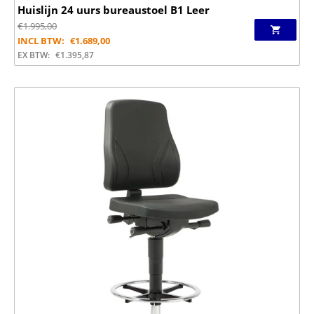
Huislijn 24 uurs bureaustoel B1 Leer
€
1.995,00
INCL BTW:
€
1.689,00
EX BTW:
€
1.395,87