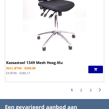
Kassastoel 1349 Mesh Hoog Alu
INCL BTW:
€
339,00
EX BTW:
€
280,17
1
2
3
Een gevarieerd aanbod aan