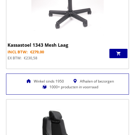
Kassastoel 1343 Mesh Laag
INCL BTW:
€
279,00
EX BTW:
€
230,58
Winkel sinds 1950
Afhalen of bezorgen
1000+ producten in voorraad