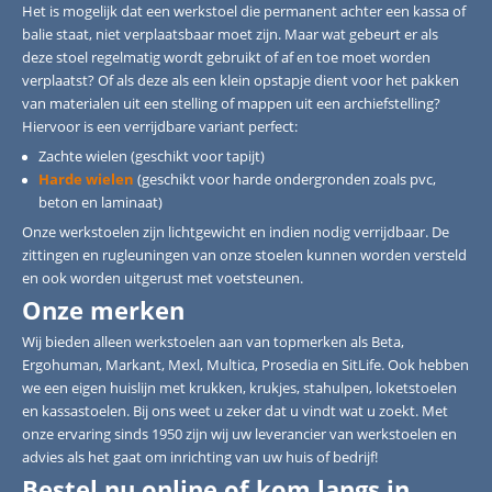
Het is mogelijk dat een werkstoel die permanent achter een kassa of
balie staat, niet verplaatsbaar moet zijn. Maar wat gebeurt er als
deze stoel regelmatig wordt gebruikt of af en toe moet worden
verplaatst? Of als deze als een klein opstapje dient voor het pakken
van materialen uit een stelling of mappen uit een archiefstelling?
Hiervoor is een verrijdbare variant perfect:
Zachte wielen (geschikt voor tapijt)
Harde wielen
(geschikt voor harde ondergronden zoals pvc,
beton en laminaat)
Onze werkstoelen zijn lichtgewicht en indien nodig verrijdbaar. De
zittingen en rugleuningen van onze stoelen kunnen worden versteld
en ook worden uitgerust met voetsteunen.
Onze merken
Wij bieden alleen werkstoelen aan van topmerken als Beta,
Ergohuman, Markant, Mexl, Multica, Prosedia en SitLife. Ook hebben
we een eigen huislijn met krukken, krukjes, stahulpen, loketstoelen
en kassastoelen. Bij ons weet u zeker dat u vindt wat u zoekt. Met
onze ervaring sinds 1950 zijn wij uw leverancier van werkstoelen en
advies als het gaat om inrichting van uw huis of bedrijf!
Bestel nu online of kom langs in