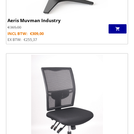
Aeris Muvman Industry
€
365,00
INCL BTW:
€
309,00
EX BTW:
€
255,37