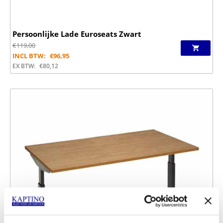
Persoonlijke Lade Euroseats Zwart
€
119,00
INCL BTW:
€
96,95
EX BTW:
€
80,12