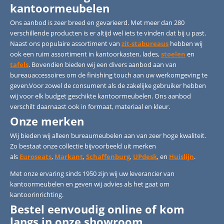
kantoormeubelen
Ons aanbod is zeer breed en gevarieerd. Met meer dan 280
verschillende producten is er altijd wel iets te vinden dat bij u past.
Naast ons populaire assortiment van
zit-stabureaus
hebben wij
ook een ruim assortiment in kantoorkasten, lades,
stoelen
en
tafels
. Bovendien bieden wij een divers aanbod aan van
bureauaccessoires om de finishing touch aan uw werkomgeving te
geven.Voor zowel de consument als de zakelijke gebruiker hebben
wij voor elk budget geschikte kantoormeubelen. Ons aanbod
verschilt daarnaast ook in formaat, materiaal en kleur.
Onze merken
Wij bieden wij alleen bureaumeubelen aan van zeer hoge kwaliteit.
Zo bestaat onze collectie bijvoorbeeld uit merken
als
Euroseats
,
Markant
,
Schaffenburg
,
UPdesk
, en
Huislijn
.
Met onze ervaring sinds 1950 zijn wij uw leverancier van
kantoormeubelen en geven wij advies als het gaat om
kantoorinrichting.
Bestel eenvoudig online of kom
langs in onze showroom