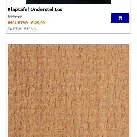
Klaptafel Onderstel Los
€
149,00
INCL BTW:
€
129,00
EX BTW:
€
106,61