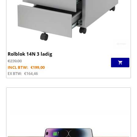
Rolblok 14N 3 ladig
€
239,00
INCL BTW:
€
199,00
EX BTW:
€
164,46