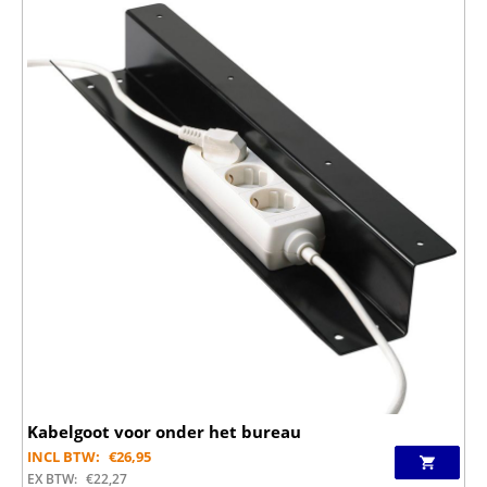
Kabelgoot voor onder het bureau
INCL BTW:
€
26,95
EX BTW:
€
22,27