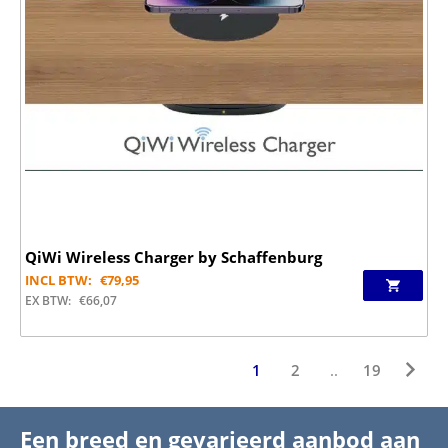
QiWi Wireless Charger by Schaffenburg
INCL BTW:
€
79,95
EX BTW:
€
66,07
1
2
..
19
Een breed en gevarieerd aanbod aan