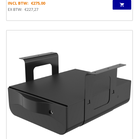
INCL BTW:
€
275,00
EX BTW:
€
227,27