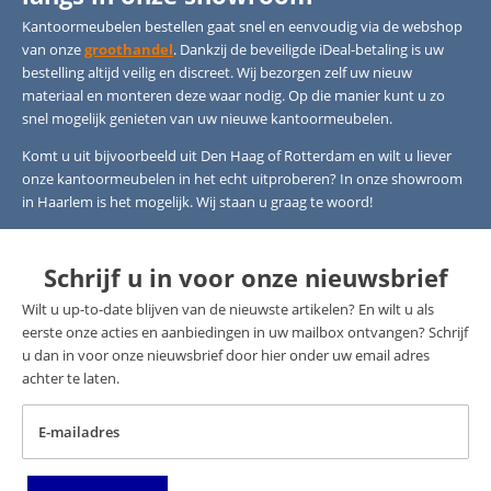
Kantoormeubelen bestellen gaat snel en eenvoudig via de webshop
van onze
groothandel
. Dankzij de beveiligde iDeal-betaling is uw
bestelling altijd veilig en discreet. Wij bezorgen zelf uw nieuw
materiaal en monteren deze waar nodig. Op die manier kunt u zo
snel mogelijk genieten van uw nieuwe kantoormeubelen.
Komt u uit bijvoorbeeld uit Den Haag of Rotterdam en wilt u liever
onze kantoormeubelen in het echt uitproberen? In onze showroom
in Haarlem is het mogelijk. Wij staan u graag te woord!
Schrijf u in voor onze nieuwsbrief
Wilt u up-to-date blijven van de nieuwste artikelen? En wilt u als
eerste onze acties en aanbiedingen in uw mailbox ontvangen? Schrijf
u dan in voor onze nieuwsbrief door hier onder uw email adres
achter te laten.
E-mailadres