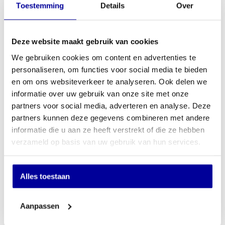
Toestemming
Details
Over
Deze website maakt gebruik van cookies
We gebruiken cookies om content en advertenties te
personaliseren, om functies voor social media te bieden
Verstelbaar Bureau Pinta 160 x 80 cm
en om ons websiteverkeer te analyseren. Ook delen we
INCL BTW:
€
279,00
informatie over uw gebruik van onze site met onze
EX BTW:
€
230,58
partners voor social media, adverteren en analyse. Deze
partners kunnen deze gegevens combineren met andere
informatie die u aan ze heeft verstrekt of die ze hebben
Winkel sinds 1950
Afhalen of bezorgen
verzameld op basis van uw gebruik van hun services.
1000+ producten in voorraad
Alles toestaan
Aanpassen