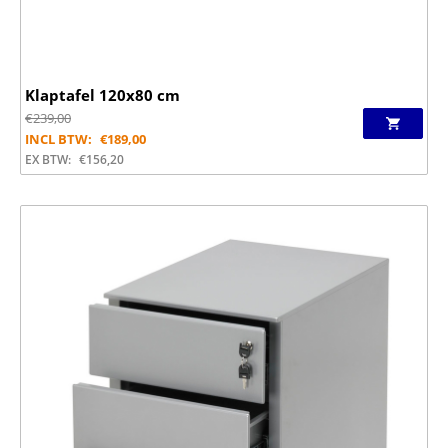
Klaptafel 120x80 cm
€
239,00
INCL BTW:
€
189,00
EX BTW:
€
156,20