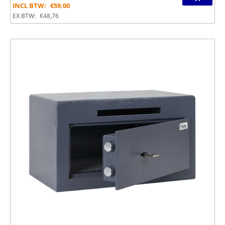
INCL BTW:
€
59,00
EX BTW:
€
48,76