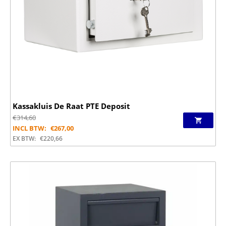
Kassakluis De Raat PTE Deposit
€
314,60
INCL BTW:
€
267,00
EX BTW:
€
220,66