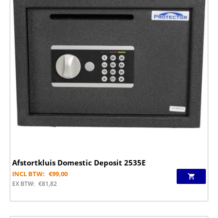
Afstortkluis Domestic Deposit 2535E
INCL BTW:
€
99,00
EX BTW:
€
81,82