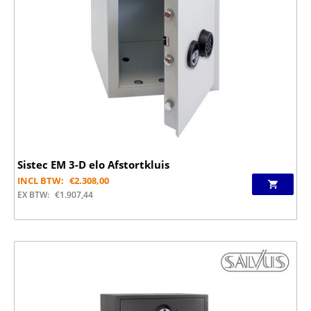
Sistec EM 3-D elo Afstortkluis
INCL BTW:
€
2.308,00
EX BTW:
€
1.907,44