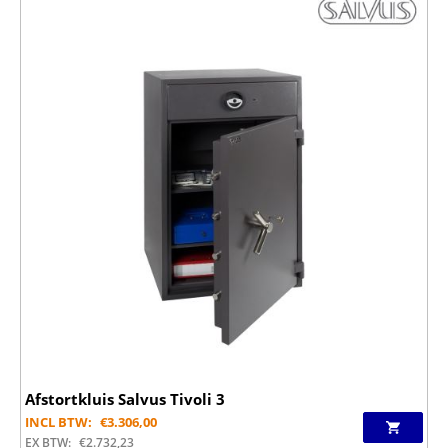
Afstortkluis Salvus Tivoli 3
INCL BTW:
€
3.306,00
EX BTW:
€
2.732,23