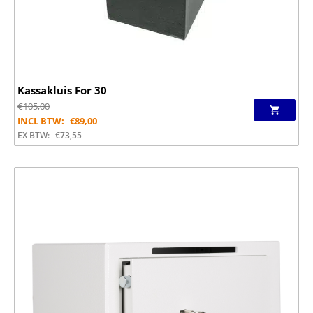
Kassakluis For 30
€
105,00
INCL BTW:
€
89,00
EX BTW:
€
73,55