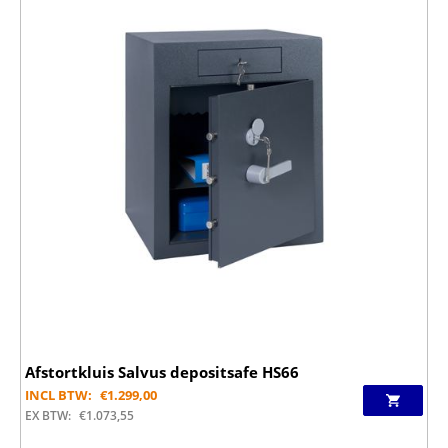
Afstortkluis Salvus depositsafe HS66
INCL BTW:
€
1.299,00
EX BTW:
€
1.073,55