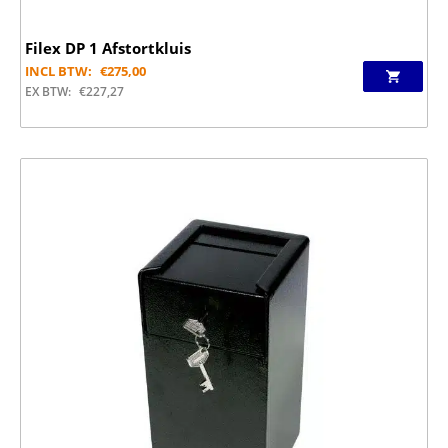
Filex DP 1 Afstortkluis
INCL BTW:
€
275,00
EX BTW:
€
227,27