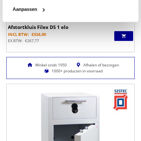
Aanpassen
Afstortkluis Filex DS 1 elo
INCL BTW:
€
324,00
EX BTW:
€
267,77
Winkel sinds 1950
Afhalen of bezorgen
1000+ producten in voorraad