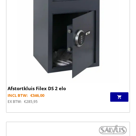
Afstortkluis Filex DS 2 elo
INCL BTW:
€
346,00
EX BTW:
€
285,95