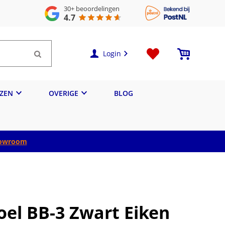
30+
beoordelingen
4.7
Login
IZEN
OVERIGE
BLOG
owroom
oel BB-3 Zwart Eiken