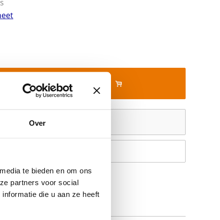
ks
heet
In mijn winkelwagen
Offerte aanvragen
Over
Op verlanglijstje
 media te bieden en om ons
ze partners voor social
nformatie die u aan ze heeft