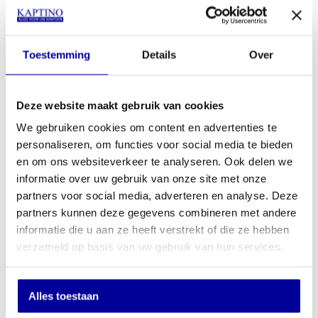
u dan in voor onze nieuwsbrief door hier onder uw email adres
achter te laten.
E-mailadres
Toestemming
Details
Over
Versturen
Deze website maakt gebruik van cookies
We gebruiken cookies om content en advertenties te
personaliseren, om functies voor social media te bieden
Ons assortiment
en om ons websiteverkeer te analyseren. Ook delen we
Kantoorstoelen
informatie over uw gebruik van onze site met onze
Bureaustoelen
partners voor social media, adverteren en analyse. Deze
Kantoormachines
partners kunnen deze gegevens combineren met andere
Kantoormeubelen
informatie die u aan ze heeft verstrekt of die ze hebben
Kasregisters
Kluizen
verzameld op basis van uw gebruik van hun services.
Overige
Over Kaptino
Alles toestaan
Over ons