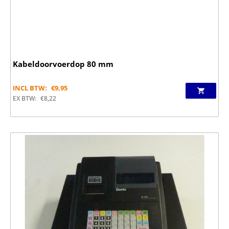
Kabeldoorvoerdop 80 mm
INCL BTW:
€
9,95
EX BTW:
€
8,22