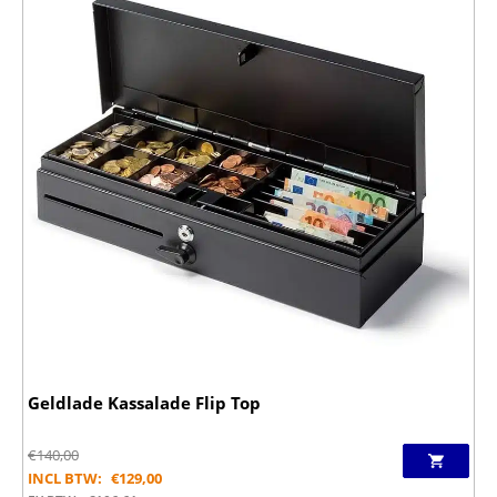
Geldlade Kassalade Flip Top
€
140,00
INCL BTW:
€
129,00