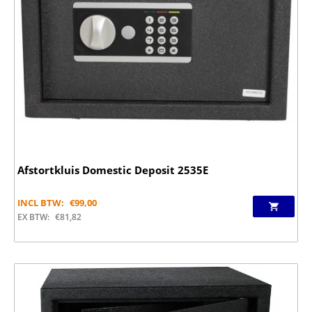
Afstortkluis Domestic Deposit 2535E
INCL BTW:
€
99,00
EX BTW:
€
81,82