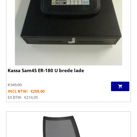
Kassa Sam4S ER-180 U brede lade
€
345,00
INCL BTW:
€
259,00
EX BTW:
€
214,05