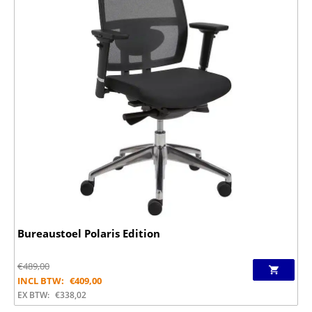
Bureaustoel Polaris Edition
€
489,00
INCL BTW:
€
409,00
EX BTW:
€
338,02