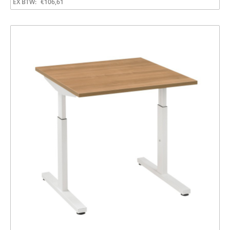
EX BTW:
€
106,61