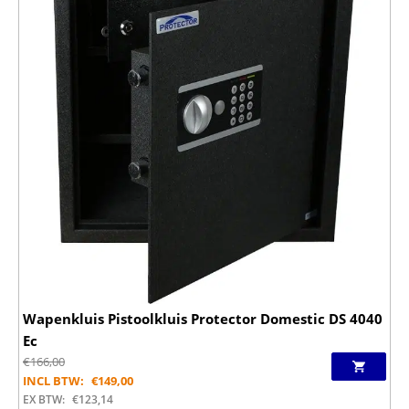
Wapenkluis Pistoolkluis Protector Domestic DS 4040
Ec
€
166,00
INCL BTW:
€
149,00
EX BTW:
€
123,14