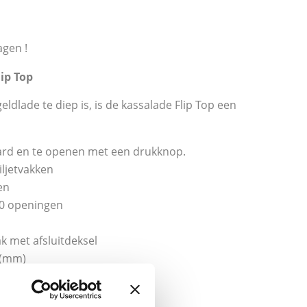
agen !
ip Top
ldlade te diep is, is de kassalade Flip Top een
aard en te openen met een drukknop.
ljetvakken
en
00 openingen
k met afsluitdeksel
 (mm)
7