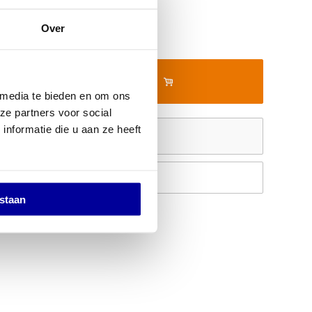
0
Over
In mijn winkelwagen
 media te bieden en om ons
ze partners voor social
nformatie die u aan ze heeft
Offerte aanvragen
Op verlanglijstje
estaan