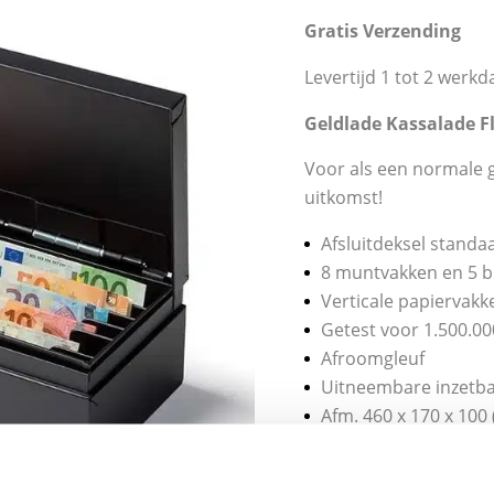
Gratis Verzending
Levertijd 1 tot 2 werkd
Geldlade Kassalade Fl
Voor als een normale ge
uitkomst!
Afsluitdeksel stand
8 muntvakken en 5 bi
Verticale papiervakk
Getest voor 1.500.0
Afroomgleuf
Uitneembare inzetba
Afm. 460 x 170 x 100
Artikel nummer 905
€
140,00