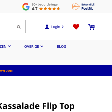
30+
beoordelingen
4.7
Login
IZEN
OVERIGE
BLOG
owroom
Kassalade Flip Top