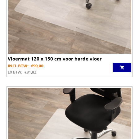
Vloermat 120 x 150 cm voor harde vloer
INCL BTW:
€
99,00
EX BTW:
€
81,82