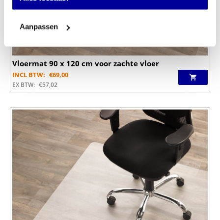
Aanpassen
Vloermat 90 x 120 cm voor zachte vloer
INCL BTW:
€
69,00
EX BTW:
€
57,02