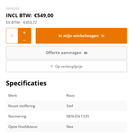
€
659,00
INCL BTW:
€
549,00
EX BTW:
€
453,72
In mijn winkelwagen
Offerte aanvragen
Op verlanglijstje
Specificaties
Merk
Rovo
Keuze stoffering
Stof
Normering
NEN-EN 1335
Optie Hoofdsteun
Nee