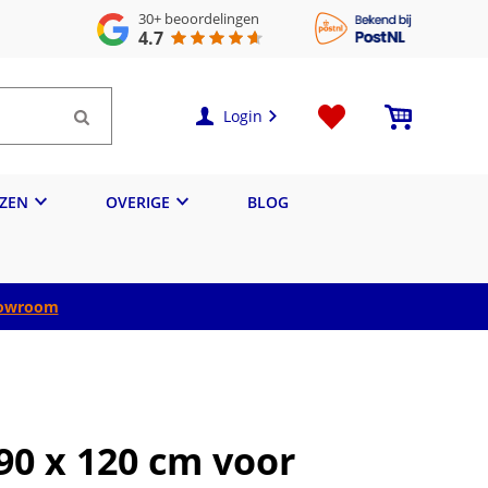
30+
beoordelingen
4.7
Login
IZEN
OVERIGE
BLOG
owroom
90 x 120 cm voor