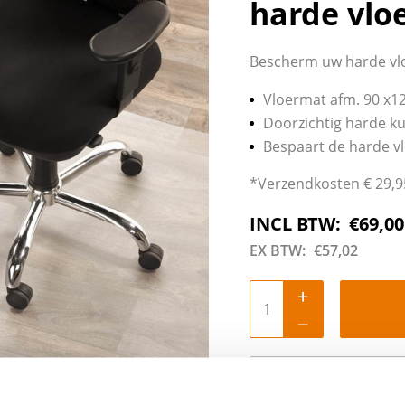
harde vlo
Bescherm uw harde vlo
Vloermat afm. 90 x1
Doorzichtig harde ku
Bespaart de harde vlo
*Verzendkosten € 29,9
INCL BTW:
€
69,00
EX BTW:
€
57,02