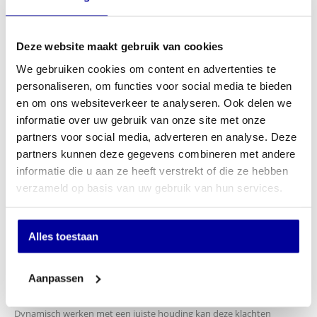
EX BTW:
€
676,86
In mijn winkelwagen
Deze website maakt gebruik van cookies
We gebruiken cookies om content en advertenties te
Offerte aanvragen
personaliseren, om functies voor social media te bieden
en om ons websiteverkeer te analyseren. Ook delen we
Op verlanglijstje
informatie over uw gebruik van onze site met onze
partners voor social media, adverteren en analyse. Deze
Productinformatie
partners kunnen deze gegevens combineren met andere
Waarom investeren in een goede
informatie die u aan ze heeft verstrekt of die ze hebben
bureaustoel?
verzameld op basis van uw gebruik van hun services.
Een goede bureaustoel én het juiste gebruik daarvan voorkomt nek-,
rug- en schouderklachten.
Alles toestaan
Nekklachten
Het hoofd weegt gemiddeld 4 á 5 kilo. Bij een kanteling van 15
Aanpassen
graden of meer kan de druk oplopen naar maar liefst 30 kilo. Deze
druk (en dan ook nog statisch) levert veel nekpijn klachten op.
Dynamisch werken met een juiste houding kan deze klachten