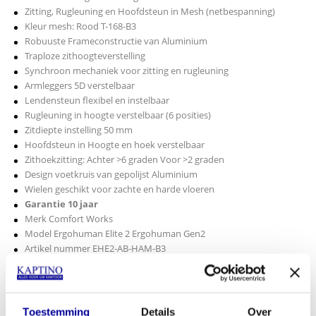
Zitting, Rugleuning en Hoofdsteun in Mesh (netbespanning)
Kleur mesh: Rood T-168-B3
Robuuste Frameconstructie van Aluminium
Traploze zithoogteverstelling
Synchroon mechaniek voor zitting en rugleuning
Armleggers 5D verstelbaar
Lendensteun flexibel en instelbaar
Rugleuning in hoogte verstelbaar (6 posities)
Zitdiepte instelling 50 mm
Hoofdsteun in Hoogte en hoek verstelbaar
Zithoekzitting: Achter >6 graden Voor >2 graden
Design voetkruis van gepolijst Aluminium
Wielen geschikt voor zachte en harde vloeren
Garantie 10 jaar
Merk Comfort Works
Model Ergohuman Elite 2 Ergohuman Gen2
Artikel nummer EHE2-AB-HAM-B3
Lees meer
€
1.009,00
INCL BTW:
€
819,00
Toestemming
Details
Over