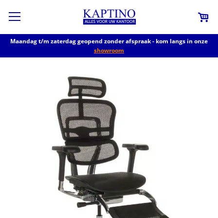
Maandag t/m zaterdag geopend zonder afspraak - kom langs in onze
showroom