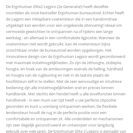
De Ergohuman Elite2 Legpro (2e Generatie!) heeft dezelfde
voordelen als onze bestseller Ergohuman bureaustoel. Echter heeft
de Legpro een inklapbare voetensteun die in een handomdraai
uitgeklapt kan worden voor een ongekende zitervaring! Ideaal om
vermoeide gewrichten te ontspannen na of tijdens een lange
werkdag - en allemaal in een comfortabele ligpositie. Wanneer de
voetensteun niet wordt gebruikt, kan de voetensteun bijna
onzichtbaar onder de bureaustoel worden opgeborgen. Het
Innovatieve design van de Ergohuman Legpro wordt gecombineerd
met maximale instelmogelijkheden. Zo zijn de zithoogte, zitdiepte,
hoogte, en hoek van de armleuningen evenals de helling, hardheid
en hoogte van de rugleuning en niet in de laatste plaats de
hoofdsteun zelf in te stellen. Met de zeer eenvoudige en intuïtieve
bediening zijn alle instelmogelijkheden snel en precies binnen
handbereik. Met slechts één hendel heeft u alle stoelfuncties binnen
handbereik - in een mum van tijd heeft u uw perfecte zitpositie
gevonden en kunt u urenlang ontspannen werken. De flexibele
lendensteun houdt de rug in de perfecte positie voor een
comfortabele en ontspannen zit. Alle onderdelen en mechanismen
zijn zeer degelijk geconstrueerd en ontworpen voor langdurig
gebruik over vele jaren. De Ergohuman Elite 2 Legpro is gemaakt van