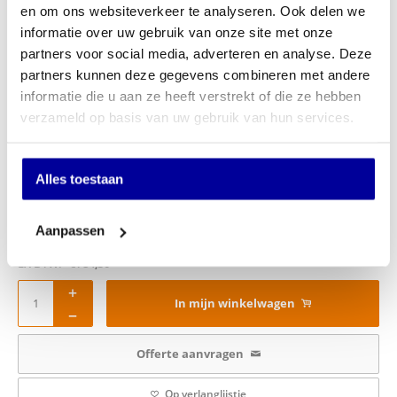
en om ons websiteverkeer te analyseren. Ook delen we
Negatieve instelling van rugleuning en zitting voor een hele
rechte, ergonomische zitpositie. ideaal voor gamen en schrijven.
informatie over uw gebruik van onze site met onze
Floating drift function / Recline mode: Wanneer u volledig naar
partners voor social media, adverteren en analyse. Deze
achteren en naar voren leunt, beweegt de zitting automatisch
partners kunnen deze gegevens combineren met andere
mee naar voren en achteren in een lichte, glijdende functie.
informatie die u aan ze heeft verstrekt of die ze hebben
Gebogen designvoet van gepolijst aluminium
verzameld op basis van uw gebruik van hun services.
Multifunctionele wielen, geschikt voor alle vloeren
Garantie 10 Jaar
Merk Comfort Workspace
Alles toestaan
Model Ergohuman Elite 2 Legpro HAM Ergohuman Gen2
Artikel nummer EHE2-AB-HBM-F-LEGPRO
€
1.209,00
Aanpassen
INCL BTW:
€
949,00
EX BTW:
€
784,30
In mijn winkelwagen
Offerte aanvragen
Op verlanglijstje