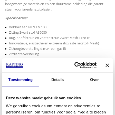
hoogwaardige materialen en een duurzame bekleding die garant
staan voor jarenlang zitplezier.
Specificaties:
Voldoet aan NEN EN 1335
Zitting Zwart stof AS9080
Rug, hoofdsteun en voetensteun Zwart Mesh T168-B1
Innovatieve, elastische en extreem slijtvaste netstof (Mesh)
Zithoogteverstelling d.m.v. een gaslift
Zitdiepte verstelling
Rugleuning is 6-voudig in hoogte verstelbaar
Flexibele lendensteun met instelbare contactdruk
Uit- inklapbare voetensteun
Synchroon mechanisme voor het instellen van de zit- en
Toestemming
Details
Over
rughelling, op lichaamsgewicht instelbaar en vergrendelbaar in 5
posities
5D armleuningen met softpad steun: horizontaal, verticaal, in de
breedte en radiaal verstelbaar. Kantelbare handsteun (gaming
Deze website maakt gebruik van cookies
positie)
We gebruiken cookies om content en advertenties te
2D-hoofdsteun in hoogte en hoek verstelbaar
personaliseren, om functies voor social media te bieden
Robuust frame van aluminium