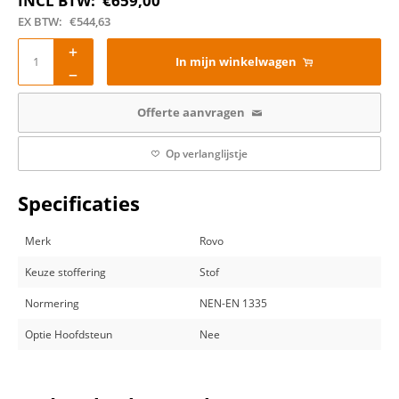
INCL BTW:
€
659,00
EX BTW:
€
544,63
In mijn winkelwagen
Offerte aanvragen
Op verlanglijstje
Specificaties
Merk
Rovo
Keuze stoffering
Stof
Normering
NEN-EN 1335
Optie Hoofdsteun
Nee