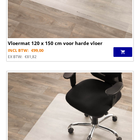
Vloermat 120 x 150 cm voor harde vloer
INCL BTW:
€
99,00
EX BTW:
€
81,82