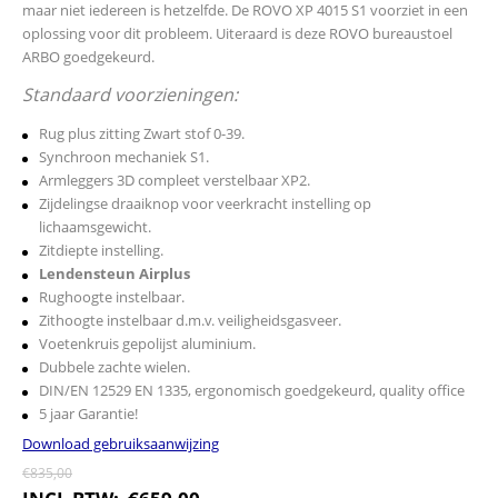
maar niet iedereen is hetzelfde. De ROVO XP 4015 S1 voorziet in een
oplossing voor dit probleem. Uiteraard is deze ROVO bureaustoel
ARBO goedgekeurd.
Standaard voorzieningen:
Rug plus zitting Zwart stof 0-39.
Synchroon mechaniek S1.
Armleggers 3D compleet verstelbaar XP2.
Zijdelingse draaiknop voor veerkracht instelling op
lichaamsgewicht.
Zitdiepte instelling.
Lendensteun Airplus
Rughoogte instelbaar.
Zithoogte instelbaar d.m.v. veiligheidsgasveer.
Voetenkruis gepolijst aluminium.
Dubbele zachte wielen.
DIN/EN 12529 EN 1335, ergonomisch goedgekeurd, quality office
5 jaar Garantie!
Download gebruiksaanwijzing
€
835,00