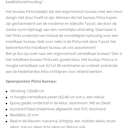
kwaliteitsverhouding !
Het bureau Pinta bewijst dat een ergonomisch bureau met een mooi
design niet duur hoeft te zijn. Mensen die het bureau Pinta kopen
zijn gecharmeerd van de moderne en stijlvolle T-poot, die door de
slanke vorm bijdraagt aan een ruimtelijke uitstraling. Daarnaast is
het Pinta onderstel van metaal de voordeligste oplossing voor een
instelbaar bureau. Niet voor niets is de Pinta met deze T-poot het
bestverkochte instelbare bureau uit ons assortiment!
Ben je dus op zoek naar een ergonomisch verstelbaar bureau? Dan is
het instelbare bureau Pinta een goede keus. Het bureau Pinta is in
hoogte verstelbaar van 62 tot 86 centimeter en voldoet zodoende
aan de Nederlandse Arbo-richtlijnen voor zittend werken.
Speerpunten Pinta bureau:
Afmeting 120x80 cm
In hoogte verstelbare poten (62-86 cm d.m.v. een inbus)
Epoxy gelakt onderstel in de kleur: Aluminium, Wit en Zwart
Kunststof blad (melamine) afgewerkt met PVC stootrand
Bladdikte 25 mm
Blad in de kleuren: Havanna, lichtgrijs ,wit, midden eiken, bruin
eiken, natuur eiken licht eiken en BetonLook