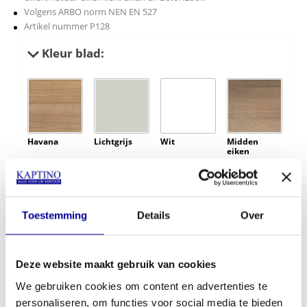
Volgens ARBO norm NEN EN 527
Artikel nummer P128
Kleur blad:
Havana
Lichtgrijs
Wit
Midden
eiken
Toestemming
Details
Over
Bruin eiken
Natuur eiken
BetonLook
Licht eiken
Deze website maakt gebruik van cookies
Kleur onderstel:
We gebruiken cookies om content en advertenties te
personaliseren, om functies voor social media te bieden