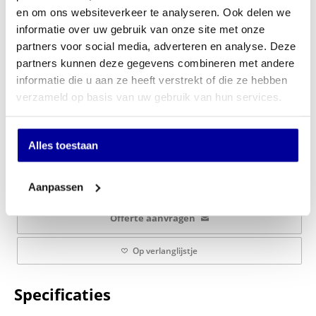
en om ons websiteverkeer te analyseren. Ook delen we
informatie over uw gebruik van onze site met onze
partners voor social media, adverteren en analyse. Deze
Optie montage:
partners kunnen deze gegevens combineren met andere
informatie die u aan ze heeft verstrekt of die ze hebben
verzameld op basis van uw gebruik van hun services.
€
259,00
Alles toestaan
In mijn winkelwagen
Aanpassen
Offerte aanvragen
Op verlanglijstje
Specificaties