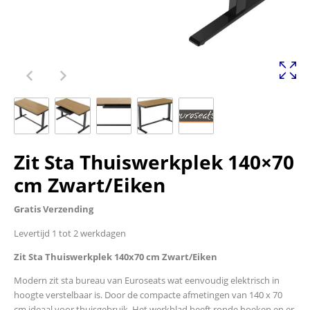
Zit Sta Thuiswerkplek 140×70
cm Zwart/Eiken
Gratis Verzending
Levertijd 1 tot 2 werkdagen
Zit Sta Thuiswerkplek 140x70 cm Zwart/Eiken
Modern zit sta bureau van Euroseats wat eenvoudig elektrisch in
hoogte verstelbaar is. Door de compacte afmetingen van 140 x 70
cm ideaal voor thuisgebruik. Het werkblad heeft ronde hoeken en er