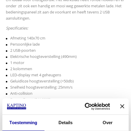
onder zit ook een handig en mooi weg gewerkte metalen lade. Het
bedieningspaneel zit aan de voorkant en heeft tevens 2 USB
aansluitingen.
Specificaties:
Afmeting 140x70 cm
Persoonlijke lade
2 USB-poorten
Elektrische hoogteverstelling (490mm)
1 motor
2 kolommen
LED-display met 4 geheugens
Geluidloze hoogteverstelling (<50db)
Snelheid hoogteverstelling: 25mm/s
Anti-collision
Frame: Zwart (RAL9005)
Blad Eiken
Maximale gewicht: 50kg
1 jaar garantie
Toestemming
Details
Over
Afmetingen: