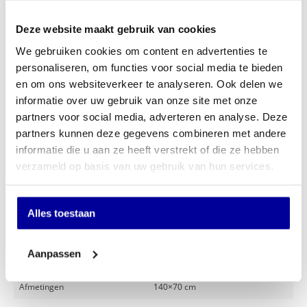
Hoogteverstelling: 720 - 1210mm
Bladmaat: 700 x 1400mm
Deze website maakt gebruik van cookies
Klik hier voor de gebruikershandleiding
We gebruiken cookies om content en advertenties te
€
785,00
personaliseren, om functies voor social media te bieden
INCL BTW:
€
589,00
en om ons websiteverkeer te analyseren. Ook delen we
EX BTW:
€
486,78
informatie over uw gebruik van onze site met onze
partners voor social media, adverteren en analyse. Deze
In mijn winkelwagen
partners kunnen deze gegevens combineren met andere
informatie die u aan ze heeft verstrekt of die ze hebben
Offerte aanvragen
verzameld op basis van uw gebruik van hun services.
Op verlanglijstje
Alles toestaan
Specificaties
Aanpassen
Hoogteverstelling
72 tot 121 cm
Afmetingen
140×70 cm