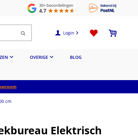
30+
beoordelingen
4.7
Login
IZEN
OVERIGE
BLOG
owroom
200 cm
oekbureau Elektrisch