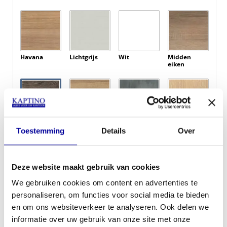
Havana
Lichtgrijs
Wit
Midden
eiken
Bruin eiken
Natuur eiken
BetonLook
Licht eiken
Toestemming
Details
Over
Kleur poten:
Deze website maakt gebruik van cookies
We gebruiken cookies om content en advertenties te
personaliseren, om functies voor social media te bieden
en om ons websiteverkeer te analyseren. Ook delen we
Linker of Rechteropstelling:
informatie over uw gebruik van onze site met onze