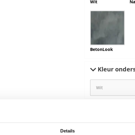
Wit
Na
BetonLook
Kleur onders
€
525,00
€
620,00
Details