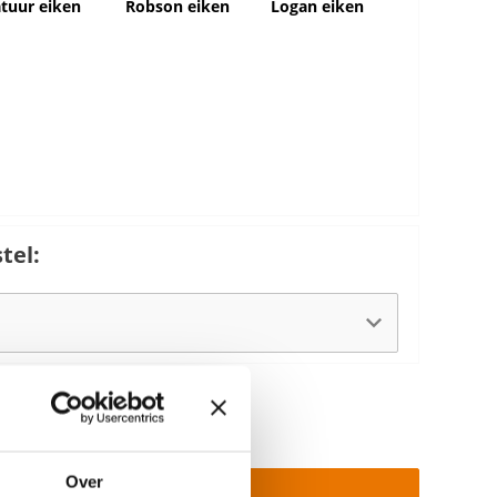
tuur eiken
Robson eiken
Logan eiken
tel:
Over