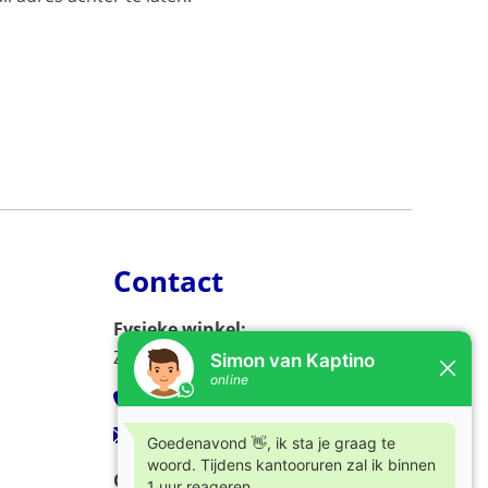
Contact
Fysieke winkel:
Zijlweg 53, 2013 DC Haarlem
023-5326966
verkoop@kaptino.nl
Openingstijden: