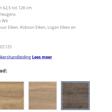
n 62,5 tot 128 cm
eheugens
n Wit
tuur Eiken, Robson Eiken, Logan Eiken en
.EC125
uikershandleiding
Lees meer
ad: