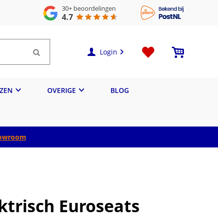
30+
beoordelingen
4.7
Login
IZEN
OVERIGE
BLOG
owroom
ektrisch Euroseats