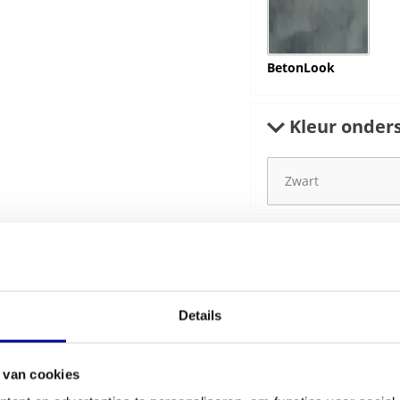
BetonLook
Kleur onders
€
669,00
€
832,00
Details
 van cookies