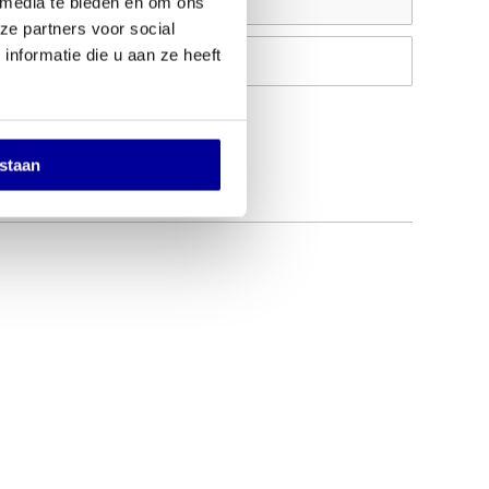
 media te bieden en om ons
ze partners voor social
nformatie die u aan ze heeft
Op verlanglijstje
estaan