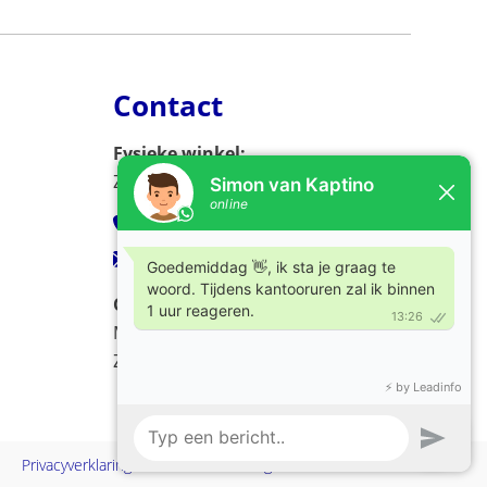
Contact
Fysieke winkel:
Zijlweg 53, 2013 DC Haarlem
023-5326966
verkoop@kaptino.nl
Openingstijden:
Ma - Vr / 09.00 - 17.00
Za / 10.00 - 17.00
Privacyverklaring
Cookiebeleid
Algemene voorwaarden