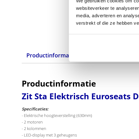
We gebruiken cookies om cont
websiteverkeer te analyseren
media, adverteren en analys
verstrekt of die ze hebben v
Productinformatie
Specificaties
Productinformatie
Zit Sta Elektrisch Euroseats
Specificaties:
- Elektrische hoogteverstelling (630mm)
- 2 motoren
- 2 kolommen
- LED-display met 3 geheugens