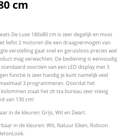
80 cm
oseats De Luxe 180x80 cm is zeer degelijk en mooi
met liefst 2 motoren die een draagvermogen van
te verstelling gaat snel en geruisloos precies wat
roduct mag verwachten. De bediening is eenvoudig
is standaard voorzien van een LED display met 3
n functie is zeer handig je kunt namelijk veel
t maximaal 3 programmeren. Doordat het
2 kolommen staat het zit sta bureau zeer stevig
and van 130 cm!
aar in de kleuren: Grijs, Wit en Zwart.
rbaar in de kleuren: Wit, Natuur Eiken, Robson
BetonLook.