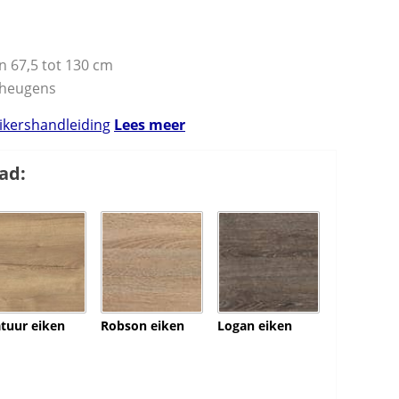
n 67,5 tot 130 cm
eheugens
uikershandleiding
Lees meer
ad:
tuur eiken
Robson eiken
Logan eiken