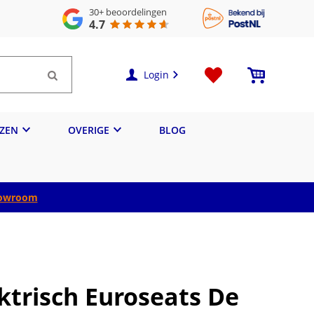
30+
beoordelingen
4.7
Login
IZEN
OVERIGE
BLOG
owroom
ektrisch Euroseats De