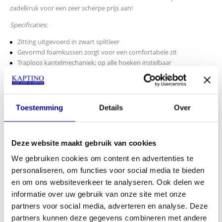
zadelkruk voor een zeer scherpe prijs aan!
Specificaties:
Zitting uitgevoerd in zwart splitleer
Gevormd foamkussen zorgt voor een comfortabele zit
Traploos kantelmechaniek; op alle hoeken instelbaar
In hoogte verstelbare gasveer
Voorzien van voetring voor extra ondersteuning
Aluminium voetenkruis
Voorzien van geremde wielen
Toestemming
Details
Over
3 jaar garantie
Afmetingen:
Deze website maakt gebruik van cookies
Breedte zitting: 41,5 cm
Diepte zitting: 34,0 cm
We gebruiken cookies om content en advertenties te
Hoogte zitting: 65,0 - 90,5 cm
personaliseren, om functies voor social media te bieden
€
321,00
en om ons websiteverkeer te analyseren. Ook delen we
INCL BTW:
€
245,00
informatie over uw gebruik van onze site met onze
EX BTW:
€
202,48
partners voor social media, adverteren en analyse. Deze
partners kunnen deze gegevens combineren met andere