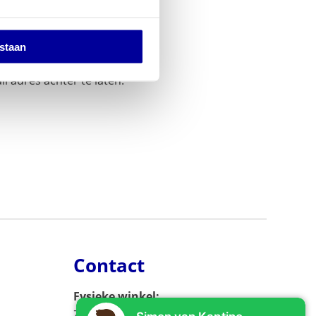
estaan
es en aanbiedingen in uw
l adres achter te laten.
Contact
Fysieke winkel:
Zijlweg 53, 2013 DC Haarlem