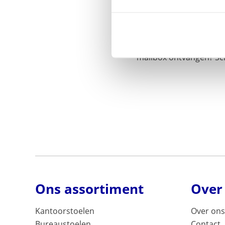
Wilt u up-to-date blijv
mailbox ontvangen? Schr
Ons assortiment
Over
Kantoorstoelen
Over ons
Bureaustoelen
Contact