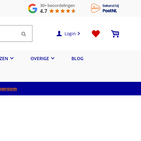
30+
beoordelingen
4.7
Login
IZEN
OVERIGE
BLOG
owroom