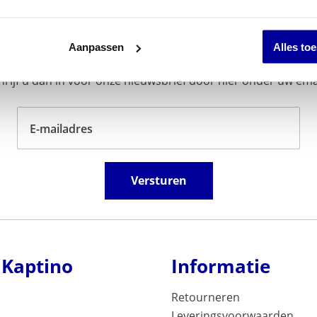
Schrijf u in voor onze nieuwsbrief
Aanpassen
Alles to
en van de nieuwste artikelen? En wilt u als eerste onze acti
ijf u dan in voor onze nieuwsbrief door hier onder uw emai
E-mailadres
Versturen
 Kaptino
Informatie
Retourneren
Leveringsvoorwaarden