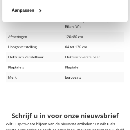
Specificaties
Aanpassen
Kies bladkleur:
Bruin Eiken, Midden Eiken, Natuur
Eiken, Wit
Afmetingen
120×80 cm
Hoogteverstelling
64 tot 130 cm
Elektrisch Verstelbaar
Elektrisch verstelbaar
Klaptafels
Klaptafel
Merk
Euroseats
Schrijf u in voor onze nieuwsbrief
Wilt u up-to-date blijven van de nieuwste artikelen? En wilt u als