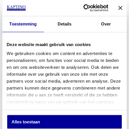
Materiaal acryl
Rechthoekig 400 x 600 mm
Blikveld 22 meter
Toestemming
Details
Over
€
257,00
INCL BTW:
€
219,00
EX BTW:
€
180,99
Deze website maakt gebruik van cookies
In mijn winkelwagen
We gebruiken cookies om content en advertenties te
personaliseren, om functies voor social media te bieden
en om ons websiteverkeer te analyseren. Ook delen we
Offerte aanvragen
informatie over uw gebruik van onze site met onze
partners voor social media, adverteren en analyse. Deze
Op verlanglijstje
partners kunnen deze gegevens combineren met andere
informatie die u aan ze heeft verstrekt of die ze hebben
verzameld op basis van uw gebruik van hun services.
Schrijf u in voor onze nieuwsbrief
Alles toestaan
Wilt u up-to-date blijven van de nieuwste artikelen? En wilt u als
eerste onze acties en aanbiedingen in uw mailbox ontvangen? Schrijf