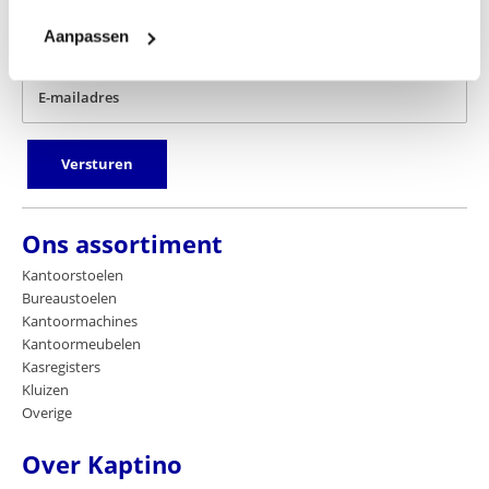
u dan in voor onze nieuwsbrief door hier onder uw email adres
Aanpassen
achter te laten.
E-mailadres
Versturen
Ons assortiment
Kantoorstoelen
Bureaustoelen
Kantoormachines
Kantoormeubelen
Kasregisters
Kluizen
Overige
Over Kaptino