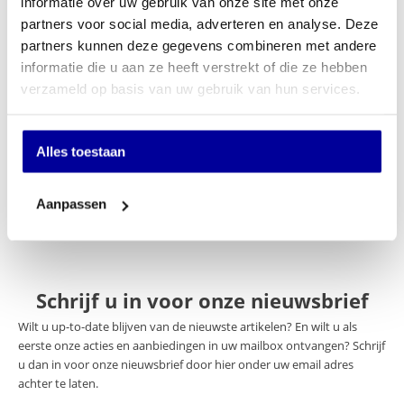
informatie over uw gebruik van onze site met onze
partners voor social media, adverteren en analyse. Deze
Specificaties
partners kunnen deze gegevens combineren met andere
informatie die u aan ze heeft verstrekt of die ze hebben
Merk
Sit-On
verzameld op basis van uw gebruik van hun services.
Keuze stoffering
Kunststof
Normering
Geen
Alles toestaan
Optie Hoofdsteun
Nee
Aanpassen
Schrijf u in voor onze nieuwsbrief
Wilt u up-to-date blijven van de nieuwste artikelen? En wilt u als
eerste onze acties en aanbiedingen in uw mailbox ontvangen? Schrijf
u dan in voor onze nieuwsbrief door hier onder uw email adres
achter te laten.