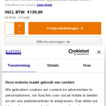
stapelbaar tot 4 stuks.
Lees meer
INCL BTW:
€
139,00
EX BTW:
€
114,88
In mijn winkelwagen
Offerte aanvragen
Op verlanglijstje
Productinformatie
Toestemming
Details
Over
Gewicht
8,00 kg
Diepte
57 cm
Deze website maakt gebruik van cookies
Breedte
60 cm
We gebruiken cookies om content en advertenties te
Hoogte
80 cm
personaliseren, om functies voor social media te bieden
Zithoogte
46 cm
en om ons websiteverkeer te analyseren. Ook delen we
Armlegger hoogte
69 cm