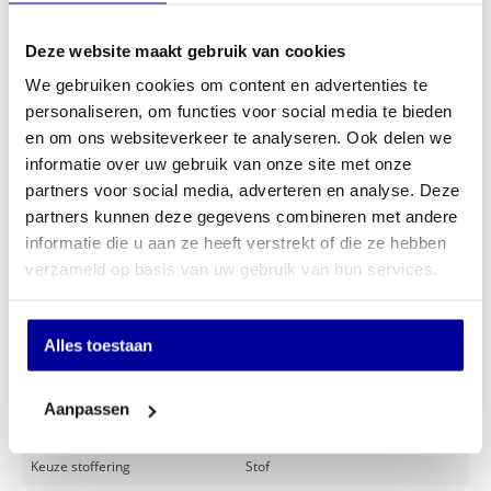
€
259,00
Deze website maakt gebruik van cookies
We gebruiken cookies om content en advertenties te
In mijn winkelwagen
personaliseren, om functies voor social media te bieden
en om ons websiteverkeer te analyseren. Ook delen we
informatie over uw gebruik van onze site met onze
Offerte aanvragen
partners voor social media, adverteren en analyse. Deze
partners kunnen deze gegevens combineren met andere
Op verlanglijstje
informatie die u aan ze heeft verstrekt of die ze hebben
verzameld op basis van uw gebruik van hun services.
Specificaties
Glijdoppen:
Ja, voor harde vloeren, Ja, voor
Alles toestaan
parket en laminaat, Nee
Lederen armleggers:
Ja, Nee
Aanpassen
Merk
Huislijn
Keuze stoffering
Stof