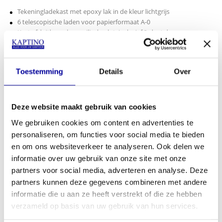
Tekeningladekast met epoxy lak in de kleur lichtgrijs
6 telescopische laden voor papierformaat A-0
Kast afsluitbaar d.m.v. cilinderslot, inclusief 2 sleutels
Met doorlopende handgreep en telescopische geleiding.
INCL BTW:
€
699,00
EX BTW:
€
577,69
Toestemming
Details
Over
In mijn winkelwagen
Deze website maakt gebruik van cookies
Offerte aanvragen
We gebruiken cookies om content en advertenties te
personaliseren, om functies voor social media te bieden
Op verlanglijstje
en om ons websiteverkeer te analyseren. Ook delen we
informatie over uw gebruik van onze site met onze
Specificaties
partners voor social media, adverteren en analyse. Deze
partners kunnen deze gegevens combineren met andere
Ladekasten
Ladekast
informatie die u aan ze heeft verstrekt of die ze hebben
verzameld op basis van uw gebruik van hun services.