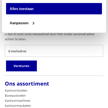
Alles toestaan
Schrijf u in voor onze nieuwsbrief
Aanpassen
Wilt u up-to-date blijven van de nieuwste artikelen? En wilt u als
eerste onze acties en aanbiedingen in uw mailbox ontvangen? Schrijf
u dan in voor onze nieuwsbrief door hier onder uw email adres
achter te laten.
E-mailadres
Versturen
Ons assortiment
Kantoorstoelen
Bureaustoelen
Kantoormachines
Kantoormeubelen