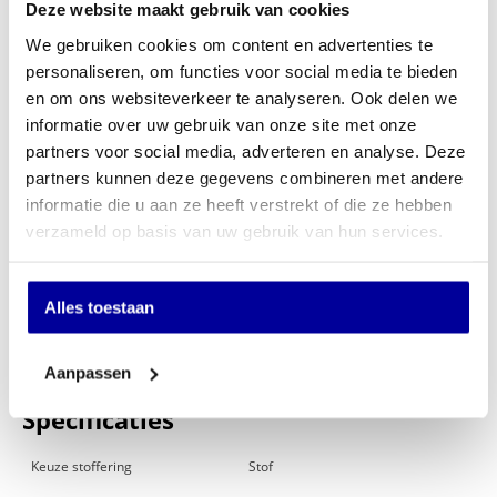
Deze website maakt gebruik van cookies
Kunststof Glijders
Stoffering/slijtvastheid 80.000 martindale
We gebruiken cookies om content en advertenties te
Mechaniek Tilt mechaniek
personaliseren, om functies voor social media te bieden
Gewicht 13 kg
en om ons websiteverkeer te analyseren. Ook delen we
Max belasting 120 kg
informatie over uw gebruik van onze site met onze
Garantie 3 jaar
partners voor social media, adverteren en analyse. Deze
INCL BTW:
€
398,00
partners kunnen deze gegevens combineren met andere
EX BTW:
€
328,93
informatie die u aan ze heeft verstrekt of die ze hebben
verzameld op basis van uw gebruik van hun services.
In mijn winkelwagen
Offerte aanvragen
Alles toestaan
Op verlanglijstje
Aanpassen
Specificaties
Keuze stoffering
Stof