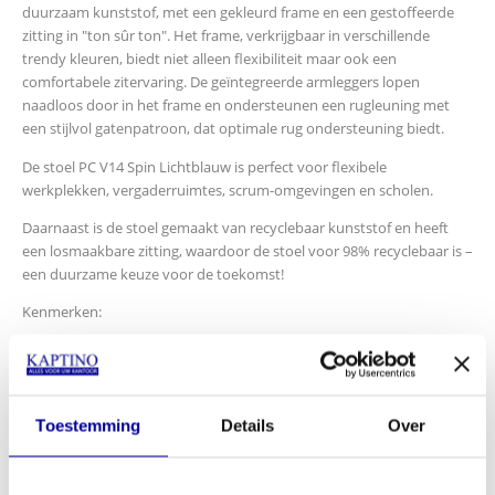
duurzaam kunststof, met een gekleurd frame en een gestoffeerde
zitting in "ton sûr ton". Het frame, verkrijgbaar in verschillende
trendy kleuren, biedt niet alleen flexibiliteit maar ook een
comfortabele zitervaring. De geïntegreerde armleggers lopen
naadloos door in het frame en ondersteunen een rugleuning met
een stijlvol gatenpatroon, dat optimale rug ondersteuning biedt.
De stoel PC V14 Spin Lichtblauw is perfect voor flexibele
werkplekken, vergaderruimtes, scrum-omgevingen en scholen.
Daarnaast is de stoel gemaakt van recyclebaar kunststof en heeft
een losmaakbare zitting, waardoor de stoel voor 98% recyclebaar is –
een duurzame keuze voor de toekomst!
Kenmerken:
Type PC V14 Spin Lichtblauw
Frame kleur Lichtblauw
Rugleuning Geperforeerd
Zitting Gestoffeerd Lichtblauw
Toestemming
Details
Over
Armleggers Geïntegreerd
Draaibaar
Onderstel 4 teens spinpoot aluminium