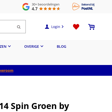
30+
beoordelingen
4.7
Login
IZEN
OVERIGE
BLOG
owroom
V14 Spin Groen by