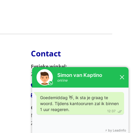
Contact
Fysieke winkel:
Zijlweg 53, 2013 DC Haarlem
023-5326966
verkoop@kaptino.nl
Openingstijden:
Ma - Vr / 09.00 - 17.00
Za / 10.00 - 17.00