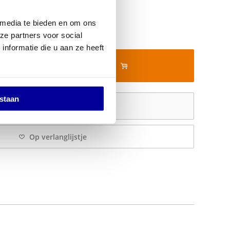
0
 media te bieden en om ons
ze partners voor social
nformatie die u aan ze heeft
In mijn winkelwagen
estaan
Offerte aanvragen
Op verlanglijstje