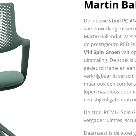
Martin Ba
De nieuwe
stoel PC V
samenwerking tussen 
Martin Ballendat. Met 
de prestigieuze RED 
V14 Spin Groen
valt o
uitstraling. De stoel 
gekleurd frame en een g
verkrijgbaar in verschil
maar ook een comforta
lopen naadloos door i
een stijlvol gatenpatr
De stoel PC V14 Spin G
vergaderruimtes, scr
Daarnaast is de stoel 