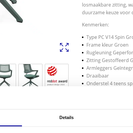
losmaakbare zitting, w
duurzame keuze voor 
Kenmerken:
Type PC V14 Spin Gr
Frame kleur Groen
Rugleuning Geperfo
Zitting Gestoffeerd 
Armleggers Geïnteg
Draaibaar
Onderstel 4 teens s
Kunststof Glijders
Stoffering/slijtvasth
Mechaniek Tilt mech
Gewicht 13 kg
Details
Max belasting 120 kg
Garantie 3 jaar