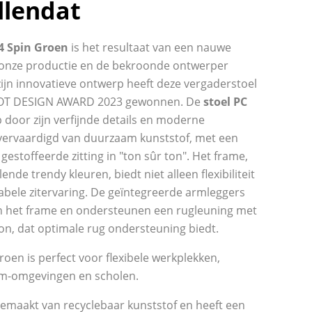
llendat
14 Spin Groen
is het resultaat van een nauwe
onze productie en de bekroonde ontwerper
zijn innovatieve ontwerp heeft deze vergaderstoel
DOT DESIGN AWARD 2023 gewonnen. De
stoel PC
p door zijn verfijnde details en moderne
is vervaardigd van duurzaam kunststof, met een
estoffeerde zitting in "ton sûr ton". Het frame,
lende trendy kleuren, biedt niet alleen flexibiliteit
bele zitervaring. De geïntegreerde armleggers
n het frame en ondersteunen een rugleuning met
oon, dat optimale rug ondersteuning biedt.
roen is perfect voor flexibele werkplekken,
um-omgevingen en scholen.
gemaakt van recyclebaar kunststof en heeft een