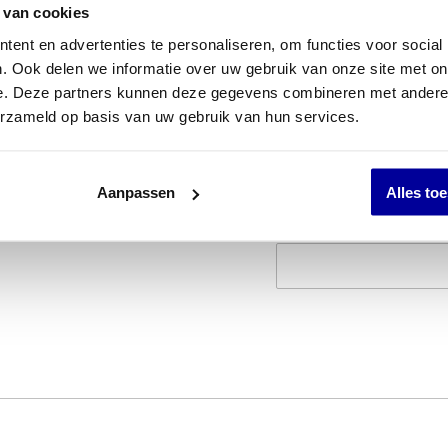
 van cookies
INCL BTW:
€
398,0
ent en advertenties te personaliseren, om functies voor social
EX BTW:
€
328,93
. Ook delen we informatie over uw gebruik van onze site met on
e. Deze partners kunnen deze gegevens combineren met andere i
erzameld op basis van uw gebruik van hun services.
Aanpassen
Alles to