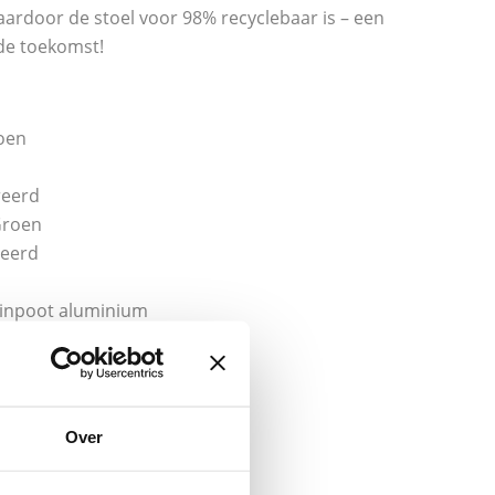
aardoor de stoel voor 98% recyclebaar is – een
de toekomst!
oen
reerd
Groen
reerd
pinpoot aluminium
eid 80.000 martindale
aniek
Over