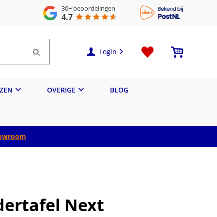
30+
beoordelingen
4.7
Login
IZEN
OVERIGE
BLOG
owroom
dertafel Next