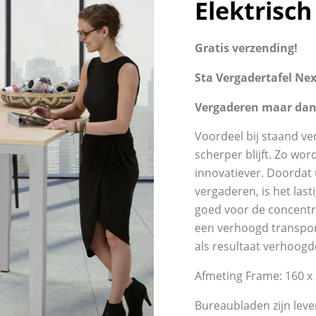
Elektrisc
Gratis verzending!
Sta Vergadertafel Nex
Vergaderen maar dan 
Voordeel bij staand v
scherper blijft. Zo wo
innovatiever. Doordat
vergaderen, is het last
goed voor de concentr
een verhoogd transpor
als resultaat verhoogde
Afmeting Frame: 160 x
Bureaubladen zijn leve