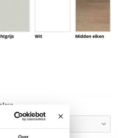
chtgrijs
Wit
Midden eiken
lay:
Over