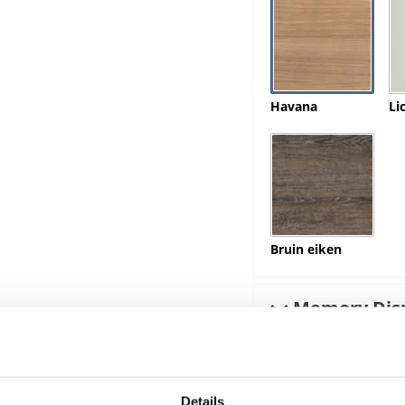
Havana
Li
Bruin eiken
Memory Disp
Details