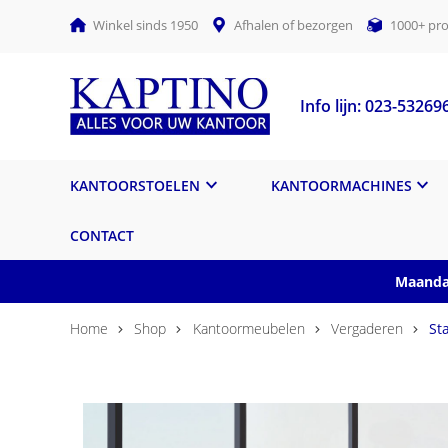
Winkel sinds 1950
Afhalen of bezorgen
1000+ pro
Info lijn: 023-53269
KANTOORSTOELEN
KANTOORMACHINES
CONTACT
Maandag
Home
Shop
Kantoormeubelen
Vergaderen
St