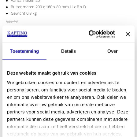
Aantal haken 20
Buitenmaten 200 x 160 x 80 mm H x B x D
Gewicht 0,8 kg
€
25,40
INCL BTW:
€
21,60
EX BTW:
€
17,85
In mijn winkelwagen
Toestemming
Details
Over
Offerte aanvragen
Deze website maakt gebruik van cookies
Op verlanglijstje
We gebruiken cookies om content en advertenties te
personaliseren, om functies voor social media te bieden
Specificaties
en om ons websiteverkeer te analyseren. Ook delen we
informatie over uw gebruik van onze site met onze
Gewicht
0,8 kg
partners voor social media, adverteren en analyse. Deze
partners kunnen deze gegevens combineren met andere
Merk
Lloyd
informatie die u aan ze heeft verstrekt of die ze hebben
Slot
Cilindersleutelslot
verzameld op basis van uw gebruik van hun services.