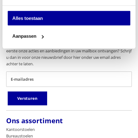
Alles toestaan
Schrijf u in voor onze nieuwsbrief
Aanpassen
Wilt u up-to-date blijven van de nieuwste artikelen? En wilt u als
eerste onze acties en aanbiedingen in uw mailbox ontvangen? Schrijf
u dan in voor onze nieuwsbrief door hier onder uw email adres
achter te laten.
E-mailadres
Versturen
Ons assortiment
Kantoorstoelen
Bureaustoelen