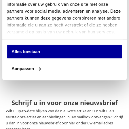
Offerte aanvragen
informatie over uw gebruik van onze site met onze
partners voor social media, adverteren en analyse. Deze
Op verlanglijstje
partners kunnen deze gegevens combineren met andere
informatie die u aan ze heeft verstrekt of die ze hebben
Specificaties
verzameld op basis van uw gebruik van hun services.
Merk
Filex Security
Alles toestaan
Slot
Cilindersleutelslot
Gewicht
0 > 50 KG
Aanpassen
Schrijf u in voor onze nieuwsbrief
Wilt u up-to-date blijven van de nieuwste artikelen? En wilt u als
eerste onze acties en aanbiedingen in uw mailbox ontvangen? Schrijf
u dan in voor onze nieuwsbrief door hier onder uw email adres