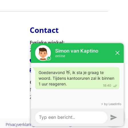
Contact
Fysieke winkel:
Zijlweg 53, 2013 DC Haarlem
023-5326966
verkoop@kaptino.nl
Openingstijden:
Ma - Vr / 09.00 - 17.00
Za / 10.00 - 17.00
Privacyverklaring
Cookiebeleid
Algemene voorwaarden