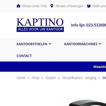
Winkel sinds 1950
Afhalen of bezorgen
1000+ pro
Info lijn: 023-53269
KANTOORSTOELEN
KANTOORMACHINES
CONTACT
Maandag
Home
Shop
Kluizen
Sleutelkasten - berging
Sl