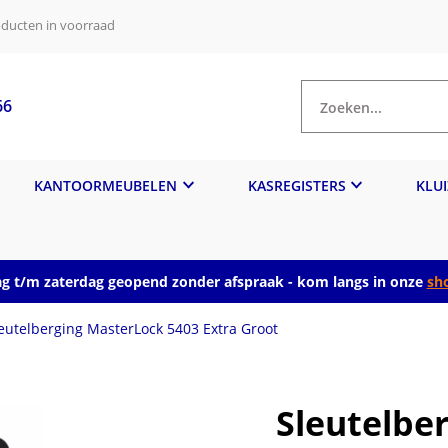
ducten in voorraad
66
Zoeken...
KANTOORMEUBELEN
KASREGISTERS
KLU
 t/m zaterdag geopend zonder afspraak - kom langs in onze
sh
eutelberging MasterLock 5403 Extra Groot
Sleutelbe