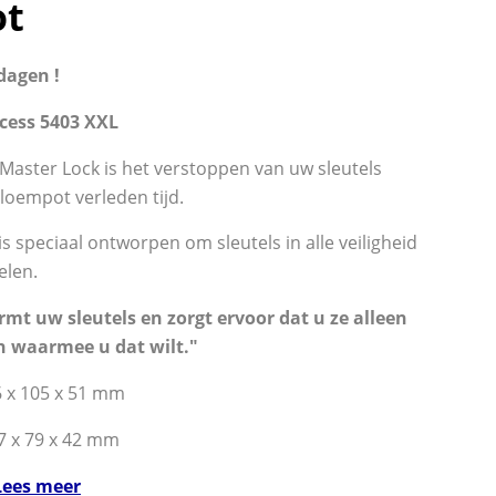
ot
dagen !
ccess 5403 XXL
Master Lock is het verstoppen van uw sleutels
loempot verleden tijd.
is speciaal ontworpen om sleutels in alle veiligheid
elen.
rmt uw sleutels en zorgt ervoor dat u ze alleen
n waarmee u dat wilt."
6 x 105 x 51 mm
7 x 79 x 42 mm
Lees meer