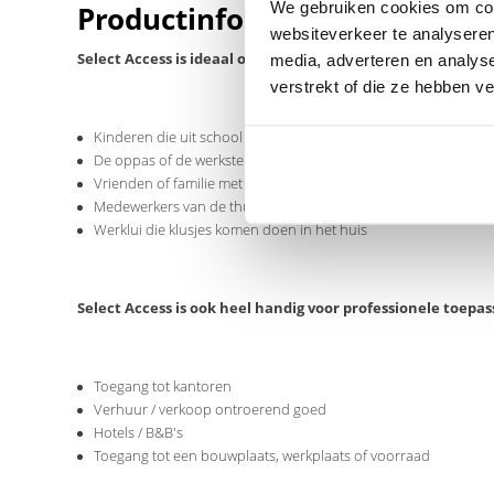
We gebruiken cookies om cont
Productinformatie
websiteverkeer te analyseren
Select Access is ideaal om sleutels te delen met:
media, adverteren en analys
verstrekt of die ze hebben v
Kinderen die uit school komen
De oppas of de werkster
Vrienden of familie met wie u een tweede huis wilt delen
Medewerkers van de thuiszorg die zieken komen verplegen
Werklui die klusjes komen doen in het huis
Select Access is ook heel handig voor professionele toepas
Toegang tot kantoren
Verhuur / verkoop ontroerend goed
Hotels / B&B's
Toegang tot een bouwplaats, werkplaats of voorraad