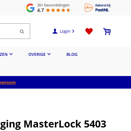
30+
beoordelingen
4.7
Login
IZEN
OVERIGE
BLOG
owroom
rging MasterLock 5403