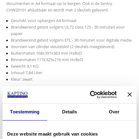
documenten in A4 formaat op te bergen. Ook is de Sentry
CHW20101 afsluitbaar en wordt met 2 sleutels geleverd.
Geschikt voor opbergen A4 formaat
Brandwerend getest volgens UL72 class 125 - 30 minuten voor
papier
Brandwerend getest volgens ETL - 30 minuten voor digitale media
Voorzien van cilinder sleutelslot (2 sleutels meegeleverd)
Buitenmaten 168x391x363 mm HxBxD
Binnenmaten 117x325x216 mm HxBxD
Gewicht 9,1 KG
Inhoud 7,84 Liter
Kleur: zwart
€
107,70
INCL BTW:
€
89,95
EX BTW:
€
74,34
Toestemming
Details
Over
In mijn winkelwagen
Offerte aanvragen
Deze website maakt gebruik van cookies