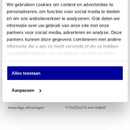
We gebruiken cookies om content en advertenties te
Op verlanglijstje
personaliseren, om functies voor social media te bieden
en om ons websiteverkeer te analyseren. Ook delen we
Specificaties
informatie over uw gebruik van onze site met onze
partners voor social media, adverteren en analyse. Deze
Gewicht
9,1 kg
partners kunnen deze gegevens combineren met andere
informatie die u aan ze heeft verstrekt of die ze hebben
Kleur
Zwart
verzameld op basis van uw gebruik van hun services.
Slot
Cilindersleutelslot
Brandwerendheid
UL72 30 minuten
Alles toestaan
Merk
Sentry
Uitwendige afmetingen
168x391x363 mm HxBxD
Aanpassen
Model
Sentry CHW20101
Inwendige afmetingen
117x325x216 mm HxBxD