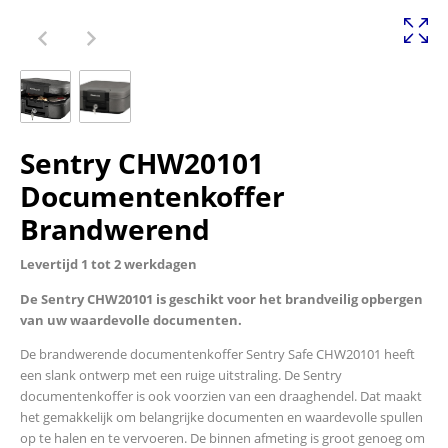
Sentry CHW20101
Documentenkoffer
Brandwerend
Levertijd 1 tot 2 werkdagen
De Sentry CHW20101 is geschikt voor het brandveilig opbergen
van uw waardevolle documenten.
De brandwerende documentenkoffer Sentry Safe CHW20101 heeft
een slank ontwerp met een ruige uitstraling. De Sentry
documentenkoffer is ook voorzien van een draaghendel. Dat maakt
het gemakkelijk om belangrijke documenten en waardevolle spullen
op te halen en te vervoeren. De binnen afmeting is groot genoeg om