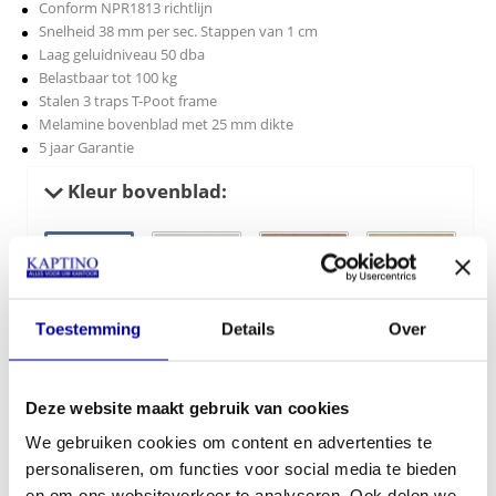
Conform NPR1813 richtlijn
Snelheid 38 mm per sec. Stappen van 1 cm
Laag geluidniveau 50 dba
Belastbaar tot 100 kg
Stalen 3 traps T-Poot frame
Melamine bovenblad met 25 mm dikte
5 jaar Garantie
Kleur bovenblad:
Toestemming
Details
Over
Krijtwit
Lichtgrijs
Kersen
Lindberg
licht/Havanna
eiken
Deze website maakt gebruik van cookies
We gebruiken cookies om content en advertenties te
personaliseren, om functies voor social media te bieden
Robson eiken
Logan eiken
en om ons websiteverkeer te analyseren. Ook delen we