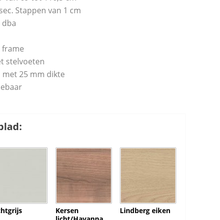
sec. Stappen van 1 cm
0 dba
t frame
t stelvoeten
 met 25 mm dikte
lebaar
blad:
chtgrijs
Kersen
Lindberg eiken
licht/Havanna