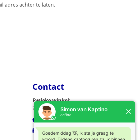
l adres achter te laten.
Contact
Fysieke winkel:
Zijlweg 53, 2013 DC Haarlem
023-5326966
verkoop@kaptino.nl