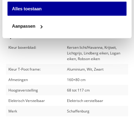
Offerte aanvragen
Alles toestaan
Op verlanglijstje
Aanpassen
Specificaties
Kleur bovenblad:
Kersen licht/Havanna, Krijtwit,
Lichtgrijs, Lindberg eiken, Logan
eiken, Robson eiken
Kleur T-Poot frame:
Aluminium, Wit, Zwart
Afmetingen
160×80 cm
Hoogteverstelling
68 tot 117 cm
Elektrisch Verstelbaar
Elektrisch verstelbaar
Merk
Schaffenburg